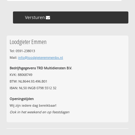
Versturen »
Loodgieter Emmen
Tel: 0591-238013
Mail:
info@loodgieteremmenbv.nl
Bedrijfsgegevens TRD Multidiensten B.V.
KVK: 88068749
BTW: NL8644.93.496.B01
IBAN: NL50 INGB 0798 5512 32
Openingstijden
Wij zijn iedere dag bereikbaar!
Ook in het weekend en op feestdagen