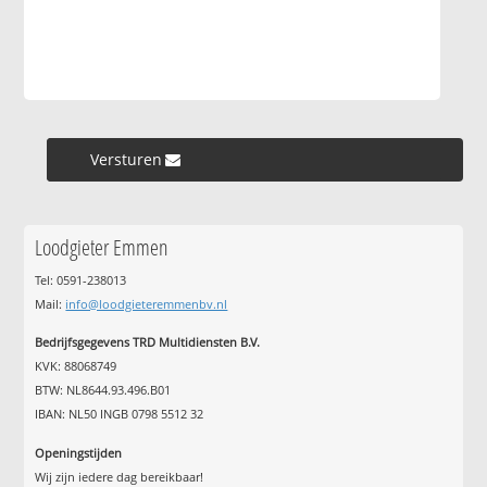
Versturen »
Loodgieter Emmen
Tel: 0591-238013
Mail:
info@loodgieteremmenbv.nl
Bedrijfsgegevens TRD Multidiensten B.V.
KVK: 88068749
BTW: NL8644.93.496.B01
IBAN: NL50 INGB 0798 5512 32
Openingstijden
Wij zijn iedere dag bereikbaar!