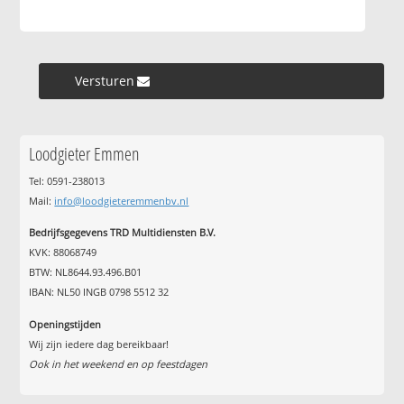
Versturen »
Loodgieter Emmen
Tel: 0591-238013
Mail:
info@loodgieteremmenbv.nl
Bedrijfsgegevens TRD Multidiensten B.V.
KVK: 88068749
BTW: NL8644.93.496.B01
IBAN: NL50 INGB 0798 5512 32
Openingstijden
Wij zijn iedere dag bereikbaar!
Ook in het weekend en op feestdagen