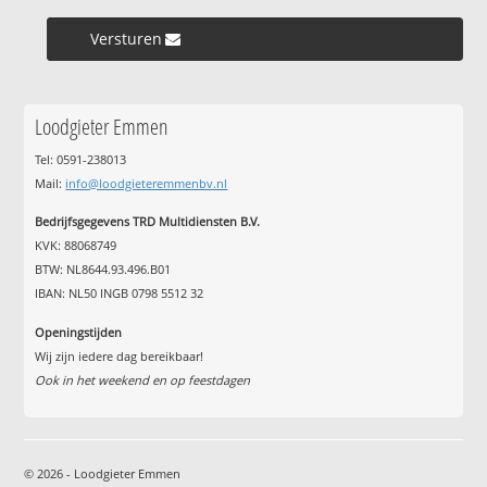
Versturen »
Loodgieter Emmen
Tel: 0591-238013
Mail:
info@loodgieteremmenbv.nl
Bedrijfsgegevens TRD Multidiensten B.V.
KVK: 88068749
BTW: NL8644.93.496.B01
IBAN: NL50 INGB 0798 5512 32
Openingstijden
Wij zijn iedere dag bereikbaar!
Ook in het weekend en op feestdagen
© 2026 - Loodgieter Emmen