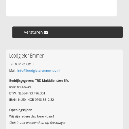
Versturen »
Loodgieter Emmen
Tel: 0591-238013
Mail:
info@loodgieteremmenbv.nl
Bedrijfsgegevens TRD Multidiensten B.V.
KVK: 88068749
BTW: NL8644.93.496.B01
IBAN: NL50 INGB 0798 5512 32
Openingstijden
Wij zijn iedere dag bereikbaar!
Ook in het weekend en op feestdagen