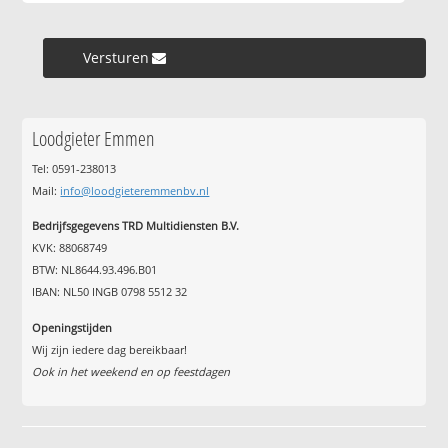
Versturen »
Loodgieter Emmen
Tel: 0591-238013
Mail:
info@loodgieteremmenbv.nl
Bedrijfsgegevens TRD Multidiensten B.V.
KVK: 88068749
BTW: NL8644.93.496.B01
IBAN: NL50 INGB 0798 5512 32
Openingstijden
Wij zijn iedere dag bereikbaar!
Ook in het weekend en op feestdagen