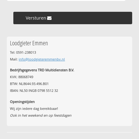
Versturen »
Loodgieter Emmen
Tel: 0591-238013
Mail:
info@loodgieteremmenbv.nl
Bedrijfsgegevens TRD Multidiensten B.V.
KVK: 88068749
BTW: NL8644.93.496.B01
IBAN: NL50 INGB 0798 5512 32
Openingstijden
Wij zijn iedere dag bereikbaar!
Ook in het weekend en op feestdagen