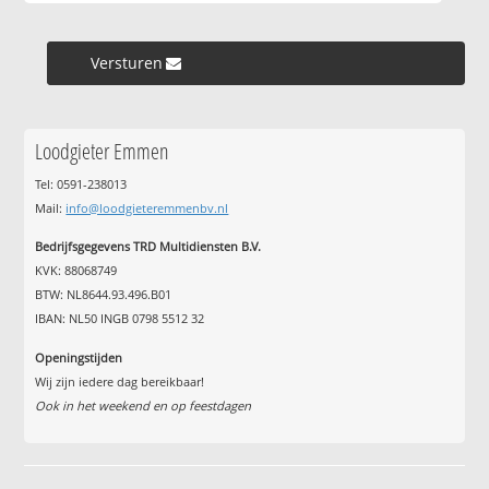
Versturen »
Loodgieter Emmen
Tel: 0591-238013
Mail:
info@loodgieteremmenbv.nl
Bedrijfsgegevens TRD Multidiensten B.V.
KVK: 88068749
BTW: NL8644.93.496.B01
IBAN: NL50 INGB 0798 5512 32
Openingstijden
Wij zijn iedere dag bereikbaar!
Ook in het weekend en op feestdagen