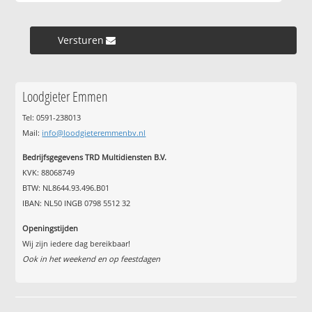
Versturen »
Loodgieter Emmen
Tel: 0591-238013
Mail:
info@loodgieteremmenbv.nl
Bedrijfsgegevens TRD Multidiensten B.V.
KVK: 88068749
BTW: NL8644.93.496.B01
IBAN: NL50 INGB 0798 5512 32
Openingstijden
Wij zijn iedere dag bereikbaar!
Ook in het weekend en op feestdagen