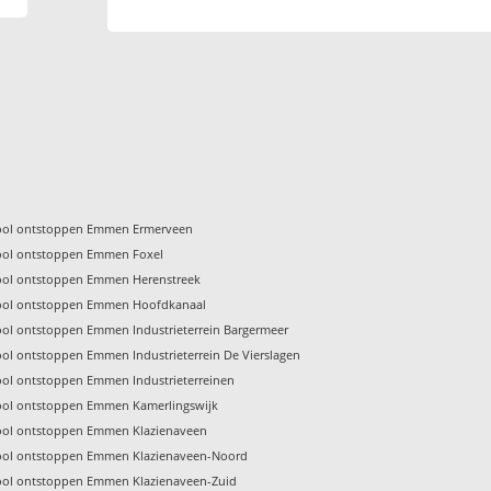
ool ontstoppen Emmen Ermerveen
ool ontstoppen Emmen Foxel
ool ontstoppen Emmen Herenstreek
ool ontstoppen Emmen Hoofdkanaal
ool ontstoppen Emmen Industrieterrein Bargermeer
ool ontstoppen Emmen Industrieterrein De Vierslagen
ool ontstoppen Emmen Industrieterreinen
ool ontstoppen Emmen Kamerlingswijk
ool ontstoppen Emmen Klazienaveen
ool ontstoppen Emmen Klazienaveen-Noord
ool ontstoppen Emmen Klazienaveen-Zuid