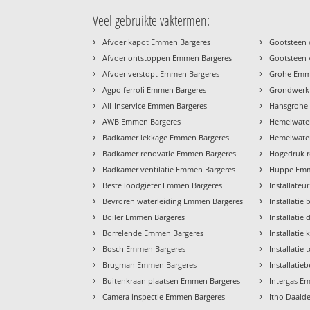
Veel gebruikte vaktermen:
›
›
Afvoer kapot Emmen Bargeres
Gootsteen
›
›
Afvoer ontstoppen Emmen Bargeres
Gootsteen 
›
›
Afvoer verstopt Emmen Bargeres
Grohe Emm
›
›
Agpo ferroli Emmen Bargeres
Grondwerk
›
›
All-Inservice Emmen Bargeres
Hansgrohe
›
›
AWB Emmen Bargeres
Hemelwate
›
›
Badkamer lekkage Emmen Bargeres
Hemelwater
›
›
Badkamer renovatie Emmen Bargeres
Hogedruk r
›
›
Badkamer ventilatie Emmen Bargeres
Huppe Emm
›
›
Beste loodgieter Emmen Bargeres
Installate
›
›
Bevroren waterleiding Emmen Bargeres
Installati
›
›
Boiler Emmen Bargeres
Installati
›
›
Borrelende Emmen Bargeres
Installati
›
›
Bosch Emmen Bargeres
Installatie
›
›
Brugman Emmen Bargeres
Installatie
›
›
Buitenkraan plaatsen Emmen Bargeres
Intergas E
›
›
Camera inspectie Emmen Bargeres
Itho Daald