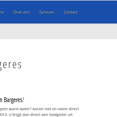
me
Over ons
Tarieven
Contact
geres
 Bargeres
?
 geen warm water? Aarzel niet en neem direct
13. U krijgt dan direct een loodgieter uit