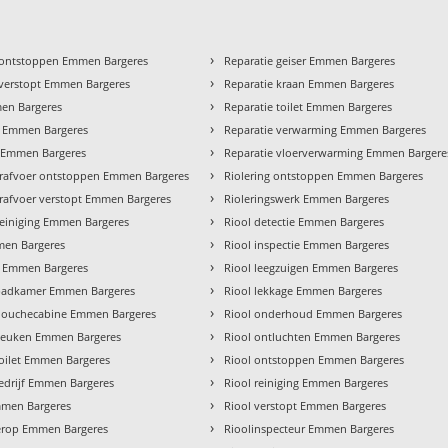
›
 ontstoppen Emmen Bargeres
Reparatie geiser Emmen Bargeres
›
verstopt Emmen Bargeres
Reparatie kraan Emmen Bargeres
›
en Bargeres
Reparatie toilet Emmen Bargeres
›
 Emmen Bargeres
Reparatie verwarming Emmen Bargeres
›
 Emmen Bargeres
Reparatie vloerverwarming Emmen Bargere
›
rafvoer ontstoppen Emmen Bargeres
Riolering ontstoppen Emmen Bargeres
›
afvoer verstopt Emmen Bargeres
Rioleringswerk Emmen Bargeres
›
einiging Emmen Bargeres
Riool detectie Emmen Bargeres
›
en Bargeres
Riool inspectie Emmen Bargeres
›
ur Emmen Bargeres
Riool leegzuigen Emmen Bargeres
›
e badkamer Emmen Bargeres
Riool lekkage Emmen Bargeres
›
e douchecabine Emmen Bargeres
Riool onderhoud Emmen Bargeres
›
e keuken Emmen Bargeres
Riool ontluchten Emmen Bargeres
›
 toilet Emmen Bargeres
Riool ontstoppen Emmen Bargeres
›
bedrijf Emmen Bargeres
Riool reiniging Emmen Bargeres
›
mmen Bargeres
Riool verstopt Emmen Bargeres
›
erop Emmen Bargeres
Rioolinspecteur Emmen Bargeres