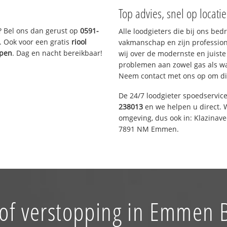
Top advies, snel op locati
? Bel ons dan gerust op
0591-
Alle loodgieters die bij ons be
. Ook voor een gratis
riool
vakmanschap en zijn profession
ppen
. Dag en nacht bereikbaar!
wij over de modernste en juist
problemen aan zowel gas als wat
Neem contact met ons op om di
De 24/7 loodgieter spoedservic
238013
en we helpen u direct. W
omgeving, dus ook in: Klazinav
7891 NM Emmen.
of verstopping in Emmen 