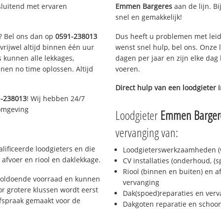
sluitend met ervaren
Emmen Bargeres
aan de lijn. Bi
snel en gemakkelijk!
n? Bel ons dan op
0591-238013
Dus heeft u problemen met leid
 vrijwel altijd binnen één uur
wenst snel hulp, bel ons. Onze 
 kunnen alle lekkages,
dagen per jaar en zijn elke dag 
en no time oplossen. Altijd
voeren.
Direct hulp van een loodgieter 
1-238013
! Wij hebben 24/7
 omgeving
Loodgieter
Emmen Barger
vervanging van:
ificeerde loodgieters en die
Loodgieterswerkzaamheden (w
afvoer en riool en daklekkage.
CV installaties (onderhoud, (
Riool (binnen en buiten) en a
voldoende voorraad en kunnen
vervanging
r grotere klussen wordt eerst
Dak(spoed)reparaties en verv
afspraak gemaakt voor de
Dakgoten reparatie en scho