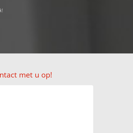
k!
ntact met u op!