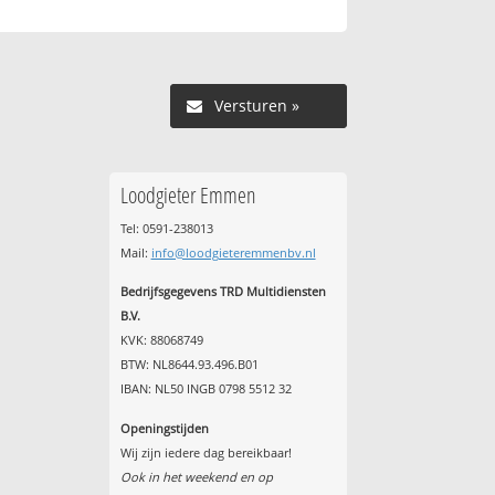
Versturen »
Loodgieter Emmen
Tel: 0591-238013
Mail:
info@loodgieteremmenbv.nl
Bedrijfsgegevens TRD Multidiensten
B.V.
KVK: 88068749
BTW: NL8644.93.496.B01
IBAN: NL50 INGB 0798 5512 32
Openingstijden
Wij zijn iedere dag bereikbaar!
Ook in het weekend en op