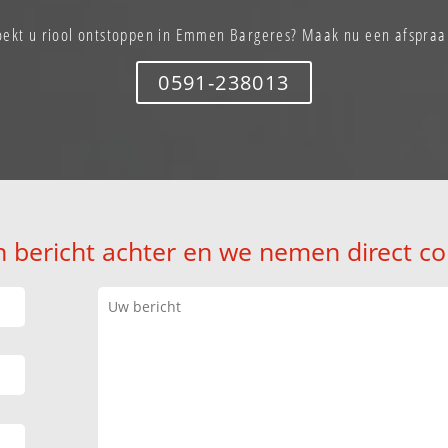
oekt u riool ontstoppen in Emmen Bargeres? Maak nu een afspraa
0591-238013
n bericht achter en we nemen direct co