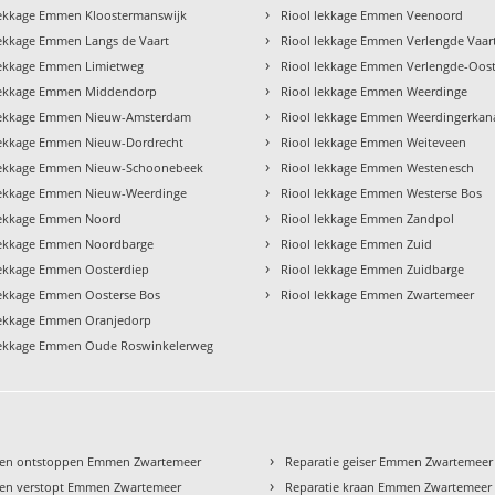
›
lekkage Emmen Kloostermanswijk
Riool lekkage Emmen Veenoord
›
lekkage Emmen Langs de Vaart
Riool lekkage Emmen Verlengde Vaar
›
lekkage Emmen Limietweg
Riool lekkage Emmen Verlengde-Oos
›
lekkage Emmen Middendorp
Riool lekkage Emmen Weerdinge
›
lekkage Emmen Nieuw-Amsterdam
Riool lekkage Emmen Weerdingerkan
›
lekkage Emmen Nieuw-Dordrecht
Riool lekkage Emmen Weiteveen
›
lekkage Emmen Nieuw-Schoonebeek
Riool lekkage Emmen Westenesch
›
lekkage Emmen Nieuw-Weerdinge
Riool lekkage Emmen Westerse Bos
›
lekkage Emmen Noord
Riool lekkage Emmen Zandpol
›
lekkage Emmen Noordbarge
Riool lekkage Emmen Zuid
›
lekkage Emmen Oosterdiep
Riool lekkage Emmen Zuidbarge
›
lekkage Emmen Oosterse Bos
Riool lekkage Emmen Zwartemeer
lekkage Emmen Oranjedorp
lekkage Emmen Oude Roswinkelerweg
›
een ontstoppen Emmen Zwartemeer
Reparatie geiser Emmen Zwartemeer
›
en verstopt Emmen Zwartemeer
Reparatie kraan Emmen Zwartemeer