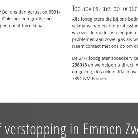
Top advies, snel op locati
? Bel ons dan gerust op
0591-
. Ook voor een gratis
riool
Alle loodgieters die bij ons be
g en nacht bereikbaar!
vakmanschap en zijn profession
wij over de modernste en juist
problemen aan zowel gas als wat
Neem contact met ons op om di
De 24/7 loodgieter spoedservic
238013
en we helpen u direct. W
omgeving, dus ook in: Klazinav
7891 NM Emmen.
f verstopping in Emmen Z