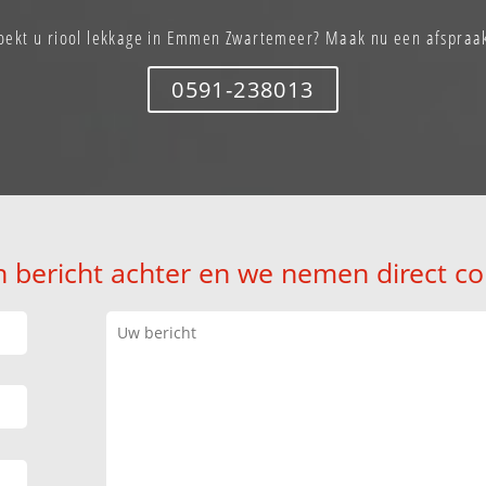
oekt u riool lekkage in Emmen Zwartemeer? Maak nu een afspraa
0591-238013
n bericht achter en we nemen direct co