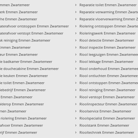
›
Emmen Zwartemeer
Reparatie toilet Emmen Zwartemeer
›
erk Emmen Zwartemeer
Reparatie verwarming Emmen Zwart
›
ohe Emmen Zwartemeer
Reparatie vloerverwarming Emmen 
›
aterafvoer ontstoppen Emmen Zwartemeer
Riolering ontstoppen Emmen Zwart
›
terafvoer verstopt Emmen Zwartemeer
Rioleringswerk Emmen Zwartemeer
›
k reiniging Emmen Zwartemeer
Riool detectie Emmen Zwartemeer
›
Emmen Zwartemeer
Riool inspectie Emmen Zwartemeer
›
ateur Emmen Zwartemeer
Riool leegzuigen Emmen Zwartemee
›
atie badkamer Emmen Zwartemeer
Riool lekkage Emmen Zwartemeer
›
atie douchecabine Emmen Zwartemeer
Riool onderhoud Emmen Zwartemee
›
atie keuken Emmen Zwartemeer
Riool ontluchten Emmen Zwartemee
›
atie toilet Emmen Zwartemeer
Riool ontstoppen Emmen Zwarteme
›
atiebedrijf Emmen Zwartemeer
Riool reiniging Emmen Zwartemeer
›
s Emmen Zwartemeer
Riool verstopt Emmen Zwartemeer
›
alderop Emmen Zwartemeer
Rioolinspecteur Emmen Zwartemeer
›
mmen Zwartemeer
Rioolservice Emmen Zwartemeer
›
 riolering Emmen Zwartemeer
Rioolspecialist Emmen Zwartemeer
›
 afvoer Emmen Zwartemeer
Rioolstank Emmen Zwartemeer
›
rijf Emmen Zwartemeer
Riooltechniek Emmen Zwartemeer