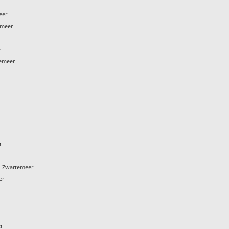
eer
emeer
r
temeer
r
 Zwartemeer
er
r