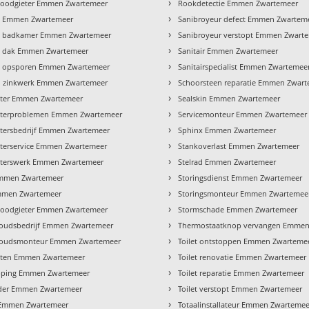
›
loodgieter Emmen Zwartemeer
Rookdetectie Emmen Zwartemeer
›
e Emmen Zwartemeer
Sanibroyeur defect Emmen Zwartem
›
e badkamer Emmen Zwartemeer
Sanibroyeur verstopt Emmen Zwart
›
e dak Emmen Zwartemeer
Sanitair Emmen Zwartemeer
›
e opsporen Emmen Zwartemeer
Sanitairspecialist Emmen Zwartemee
›
n zinkwerk Emmen Zwartemeer
Schoorsteen reparatie Emmen Zwar
›
eter Emmen Zwartemeer
Sealskin Emmen Zwartemeer
›
eterproblemen Emmen Zwartemeer
Servicemonteur Emmen Zwartemeer
›
tersbedrijf Emmen Zwartemeer
Sphinx Emmen Zwartemeer
›
terservice Emmen Zwartemeer
Stankoverlast Emmen Zwartemeer
›
eterswerk Emmen Zwartemeer
Stelrad Emmen Zwartemeer
›
mmen Zwartemeer
Storingsdienst Emmen Zwartemeer
›
Emmen Zwartemeer
Storingsmonteur Emmen Zwartemee
›
 loodgieter Emmen Zwartemeer
Stormschade Emmen Zwartemeer
›
oudsbedrijf Emmen Zwartemeer
Thermostaatknop vervangen Emmen
›
oudsmonteur Emmen Zwartemeer
Toilet ontstoppen Emmen Zwarteme
›
hten Emmen Zwartemeer
Toilet renovatie Emmen Zwartemeer
›
pping Emmen Zwartemeer
Toilet reparatie Emmen Zwartemeer
›
jder Emmen Zwartemeer
Toilet verstopt Emmen Zwartemeer
›
 Emmen Zwartemeer
Totaalinstallateur Emmen Zwartemee