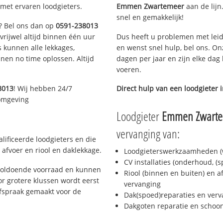
met ervaren loodgieters.
Emmen Zwartemeer
aan de lijn.
snel en gemakkelijk!
n? Bel ons dan op
0591-238013
 vrijwel altijd binnen één uur
Dus heeft u problemen met leid
 kunnen alle lekkages,
en wenst snel hulp, bel ons. On
en no time oplossen. Altijd
dagen per jaar en zijn elke dag 
voeren.
8013
! Wij hebben 24/7
Direct hulp van een loodgieter 
 omgeving
Loodgieter
Emmen Zwart
vervanging van:
ificeerde loodgieters en die
afvoer en riool en daklekkage.
Loodgieterswerkzaamheden (w
CV installaties (onderhoud, (
voldoende voorraad en kunnen
Riool (binnen en buiten) en a
r grotere klussen wordt eerst
vervanging
afspraak gemaakt voor de
Dak(spoed)reparaties en verv
Dakgoten reparatie en scho