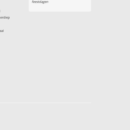
feestdagen
t
terdiep
aal