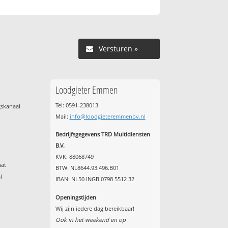
Versturen »
Loodgieter Emmen
Tel: 0591-238013
gskanaal
Mail:
info@loodgieteremmenbv.nl
Bedrijfsgegevens TRD Multidiensten
B.V.
KVK: 88068749
aat
BTW: NL8644.93.496.B01
l
IBAN: NL50 INGB 0798 5512 32
Openingstijden
Wij zijn iedere dag bereikbaar!
Ook in het weekend en op