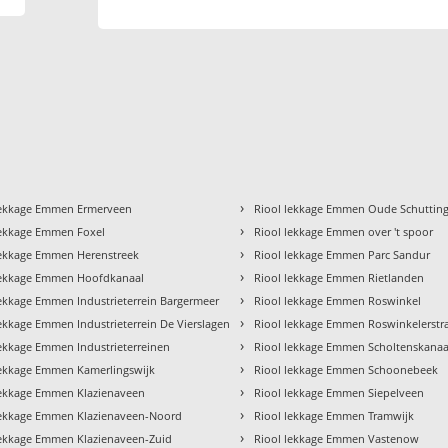
›
lekkage Emmen Ermerveen
Riool lekkage Emmen Oude Schuttin
›
lekkage Emmen Foxel
Riool lekkage Emmen over 't spoor
›
lekkage Emmen Herenstreek
Riool lekkage Emmen Parc Sandur
›
lekkage Emmen Hoofdkanaal
Riool lekkage Emmen Rietlanden
›
lekkage Emmen Industrieterrein Bargermeer
Riool lekkage Emmen Roswinkel
›
lekkage Emmen Industrieterrein De Vierslagen
Riool lekkage Emmen Roswinkelerstr
›
lekkage Emmen Industrieterreinen
Riool lekkage Emmen Scholtenskanaa
›
lekkage Emmen Kamerlingswijk
Riool lekkage Emmen Schoonebeek
›
lekkage Emmen Klazienaveen
Riool lekkage Emmen Siepelveen
›
lekkage Emmen Klazienaveen-Noord
Riool lekkage Emmen Tramwijk
›
lekkage Emmen Klazienaveen-Zuid
Riool lekkage Emmen Vastenow