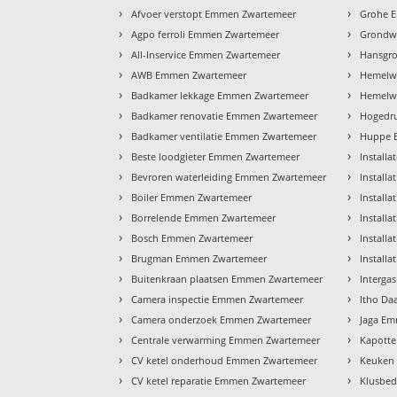
›
›
Afvoer verstopt Emmen Zwartemeer
Grohe 
›
›
Agpo ferroli Emmen Zwartemeer
Grondw
›
›
All-Inservice Emmen Zwartemeer
Hansgr
›
›
AWB Emmen Zwartemeer
Hemelw
›
›
Badkamer lekkage Emmen Zwartemeer
Hemelwa
›
›
Badkamer renovatie Emmen Zwartemeer
Hogedru
›
›
Badkamer ventilatie Emmen Zwartemeer
Huppe 
›
›
Beste loodgieter Emmen Zwartemeer
Install
›
›
Bevroren waterleiding Emmen Zwartemeer
Install
›
›
Boiler Emmen Zwartemeer
Install
›
›
Borrelende Emmen Zwartemeer
Install
›
›
Bosch Emmen Zwartemeer
Install
›
›
Brugman Emmen Zwartemeer
Install
›
›
Buitenkraan plaatsen Emmen Zwartemeer
Interga
›
›
Camera inspectie Emmen Zwartemeer
Itho Da
›
›
Camera onderzoek Emmen Zwartemeer
Jaga E
›
›
Centrale verwarming Emmen Zwartemeer
Kapotte
›
›
CV ketel onderhoud Emmen Zwartemeer
Keuken
›
›
CV ketel reparatie Emmen Zwartemeer
Klusbed