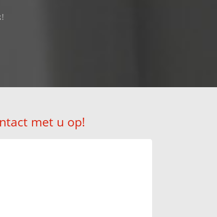
k!
ntact met u op!