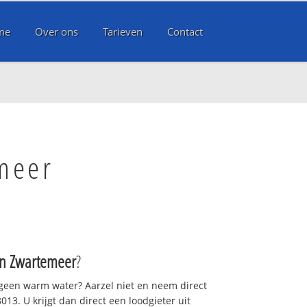
me
Over ons
Tarieven
Contact
meer
 Zwartemeer
?
 geen warm water? Aarzel niet en neem direct
13. U krijgt dan direct een loodgieter uit