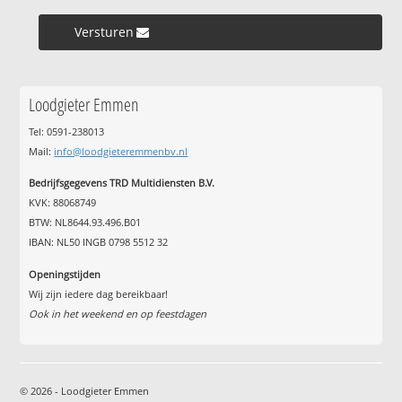
Versturen »
Loodgieter Emmen
Tel: 0591-238013
Mail:
info@loodgieteremmenbv.nl
Bedrijfsgegevens TRD Multidiensten B.V.
KVK: 88068749
BTW: NL8644.93.496.B01
IBAN: NL50 INGB 0798 5512 32
Openingstijden
Wij zijn iedere dag bereikbaar!
Ook in het weekend en op feestdagen
© 2026 - Loodgieter Emmen