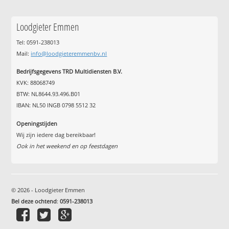
Loodgieter Emmen
Tel: 0591-238013
Mail:
info@loodgieteremmenbv.nl
Bedrijfsgegevens TRD Multidiensten B.V.
KVK: 88068749
BTW: NL8644.93.496.B01
IBAN: NL50 INGB 0798 5512 32
Openingstijden
Wij zijn iedere dag bereikbaar!
Ook in het weekend en op feestdagen
© 2026 - Loodgieter Emmen
Bel deze ochtend
:
0591-238013