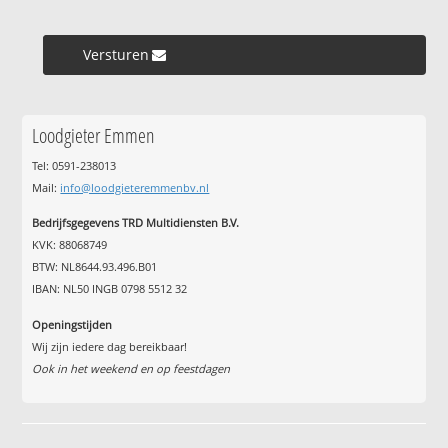
Versturen »
Loodgieter Emmen
Tel: 0591-238013
Mail:
info@loodgieteremmenbv.nl
Bedrijfsgegevens TRD Multidiensten B.V.
KVK: 88068749
BTW: NL8644.93.496.B01
IBAN: NL50 INGB 0798 5512 32
Openingstijden
Wij zijn iedere dag bereikbaar!
Ook in het weekend en op feestdagen