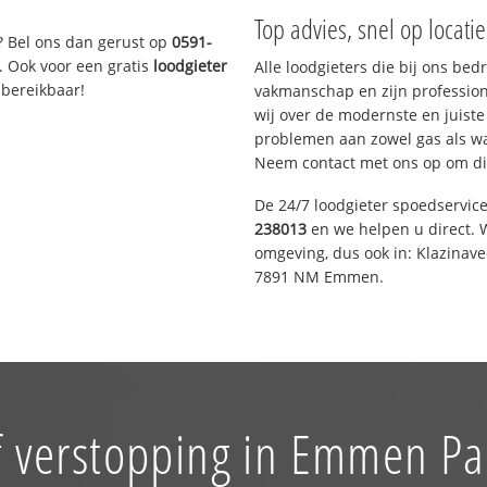
Top advies, snel op locati
? Bel ons dan gerust op
0591-
. Ook voor een gratis
loodgieter
Alle loodgieters die bij ons be
 bereikbaar!
vakmanschap en zijn profession
wij over de modernste en juist
problemen aan zowel gas als wat
Neem contact met ons op om di
De 24/7 loodgieter spoedservic
238013
en we helpen u direct. W
omgeving, dus ook in: Klazinav
7891 NM Emmen.
f verstopping in Emmen Pa