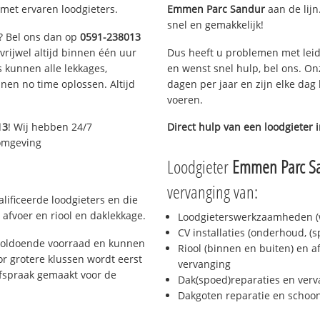
met ervaren loodgieters.
Emmen Parc Sandur
aan de lijn
snel en gemakkelijk!
n? Bel ons dan op
0591-238013
 vrijwel altijd binnen één uur
Dus heeft u problemen met leid
 kunnen alle lekkages,
en wenst snel hulp, bel ons. On
en no time oplossen. Altijd
dagen per jaar en zijn elke dag 
voeren.
13
! Wij hebben 24/7
Direct hulp van een loodgieter 
 omgeving
Loodgieter
Emmen Parc S
vervanging van:
ificeerde loodgieters en die
afvoer en riool en daklekkage.
Loodgieterswerkzaamheden (w
CV installaties (onderhoud, (
voldoende voorraad en kunnen
Riool (binnen en buiten) en a
r grotere klussen wordt eerst
vervanging
afspraak gemaakt voor de
Dak(spoed)reparaties en verv
Dakgoten reparatie en scho