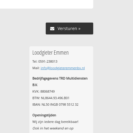
Versturen »
Loodgieter Emmen
Tel: 0591-238013
l
Mail:
info@loodgieteremmenbv.nl
Bedrijfsgegevens TRD Multidiensten
B.V.
KVK: 88068749
BTW: NL8644.93.496.B01
IBAN: NL50 INGB 0798 5512 32
Openingstijden
Wij zijn iedere dag bereikbaar!
Ook in het weekend en op