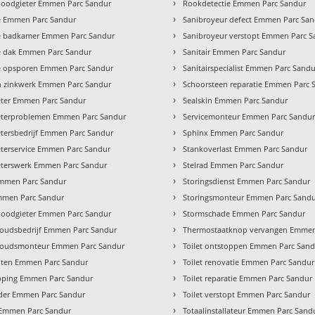
›
loodgieter Emmen Parc Sandur
Rookdetectie Emmen Parc Sandur
›
e Emmen Parc Sandur
Sanibroyeur defect Emmen Parc Sa
›
e badkamer Emmen Parc Sandur
Sanibroyeur verstopt Emmen Parc S
›
e dak Emmen Parc Sandur
Sanitair Emmen Parc Sandur
›
e opsporen Emmen Parc Sandur
Sanitairspecialist Emmen Parc Sand
›
n zinkwerk Emmen Parc Sandur
Schoorsteen reparatie Emmen Parc 
›
eter Emmen Parc Sandur
Sealskin Emmen Parc Sandur
›
eterproblemen Emmen Parc Sandur
Servicemonteur Emmen Parc Sandu
›
tersbedrijf Emmen Parc Sandur
Sphinx Emmen Parc Sandur
›
terservice Emmen Parc Sandur
Stankoverlast Emmen Parc Sandur
›
eterswerk Emmen Parc Sandur
Stelrad Emmen Parc Sandur
›
mmen Parc Sandur
Storingsdienst Emmen Parc Sandur
›
mmen Parc Sandur
Storingsmonteur Emmen Parc Sand
›
 loodgieter Emmen Parc Sandur
Stormschade Emmen Parc Sandur
›
oudsbedrijf Emmen Parc Sandur
Thermostaatknop vervangen Emmen
›
oudsmonteur Emmen Parc Sandur
Toilet ontstoppen Emmen Parc San
›
hten Emmen Parc Sandur
Toilet renovatie Emmen Parc Sandur
›
pping Emmen Parc Sandur
Toilet reparatie Emmen Parc Sandur
›
jder Emmen Parc Sandur
Toilet verstopt Emmen Parc Sandur
›
 Emmen Parc Sandur
Totaalinstallateur Emmen Parc Sand