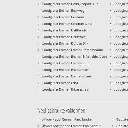
›
›
Loodgieter Emmen Bedrijvenpark A37
Loodgiet
›
›
Loodgieter Emmen Beekweg
Loodgiet
›
›
Loodgieter Emmen Centrum
Loodgiet
›
›
Loodgieter Emmen Centrum Oost
Loodgiet
›
›
Loodgieter Emmen Delftlanden
Loodgiet
›
›
Loodgieter Emmen Derksweg
Loodgiet
›
›
Loodgieter Emmen Dordse Dijk
Loodgiet
›
›
Loodgieter Emmen Emmer-Compascuum
Loodgiet
›
›
Loodgieter Emmen Emmer-Erfscheidenveen
Loodgiet
›
›
Loodgieter Emmen Emmerhout
Loodgiet
›
›
Loodgieter Emmen Emmermeer
Loodgiet
›
›
Loodgieter Emmen Emmerschans
Loodgiet
›
›
Loodgieter Emmen Erica
Loodgiet
›
›
Loodgieter Emmen Ericasestraat
Loodgiet
Veel gebruikte vaktermen:
›
›
Afvoer kapot Emmen Parc Sandur
Gootst
›
›
Afvoer ontstoppen Emmen Parc Sandur
Gootste