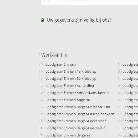
Uw gegevens zijn veilig bij ons!
Werkzaam in:
›
›
Loodgieter Emmen
Loodgiet
›
›
Loodgieter Emmen 1e Kruisdiep
Loodgiet
›
›
Loodgieter Emmen 3e Kruisdiep
Loodgiet
›
›
Loodgieter Emmen Achterdiep
Loodgiet
›
›
Loodgieter Emmen Amsterdamscheveld
Loodgiet
›
›
Loodgieter Emmen Angelslo
Loodgiete
›
›
Loodgieter Emmen Barger-Compascuum
Loodgiet
›
›
Loodgieter Emmen Barger-Erfscheidenveen
Loodgiet
›
›
Loodgieter Emmen Barger-Oosterveen
Loodgiet
›
›
Loodgieter Emmen Barger-Oosterveld
Loodgiet
›
›
Loodgieter Emmen Bargeres
Loodgiet