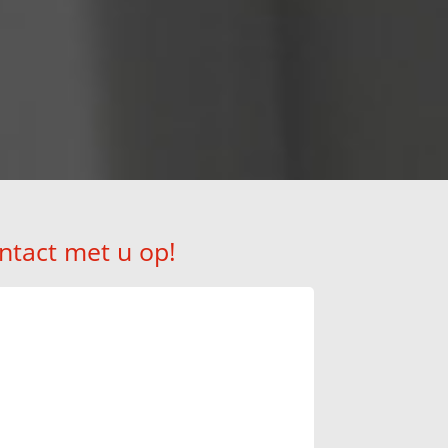
!
ntact met u op!