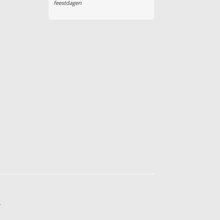
feestdagen
r
r