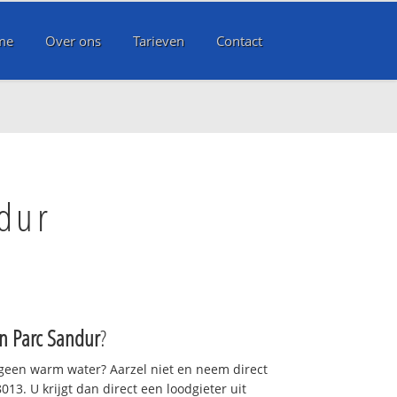
me
Over ons
Tarieven
Contact
dur
 Parc Sandur
?
 geen warm water? Aarzel niet en neem direct
13. U krijgt dan direct een loodgieter uit