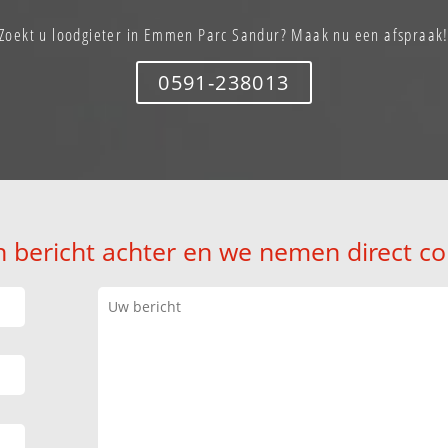
Zoekt u loodgieter in Emmen Parc Sandur? Maak nu een afspraak
0591-238013
n bericht achter en we nemen direct co