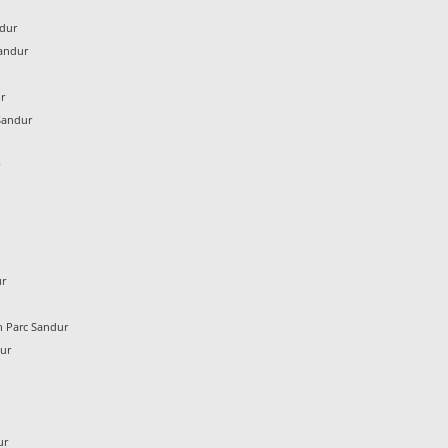
ndur
andur
ur
Sandur
r
ur
 Parc Sandur
dur
ur