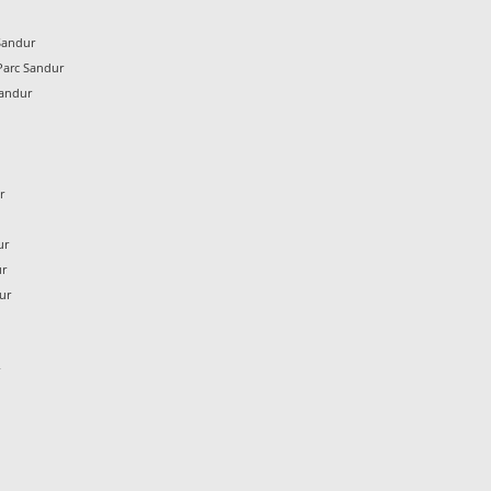
Sandur
Parc Sandur
Sandur
r
ur
ur
ur
r