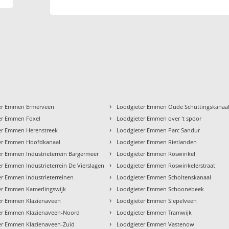
›
er Emmen Ermerveen
Loodgieter Emmen Oude Schuttingskanaa
›
er Emmen Foxel
Loodgieter Emmen over 't spoor
›
er Emmen Herenstreek
Loodgieter Emmen Parc Sandur
›
er Emmen Hoofdkanaal
Loodgieter Emmen Rietlanden
›
er Emmen Industrieterrein Bargermeer
Loodgieter Emmen Roswinkel
›
r Emmen Industrieterrein De Vierslagen
Loodgieter Emmen Roswinkelerstraat
›
er Emmen Industrieterreinen
Loodgieter Emmen Scholtenskanaal
›
er Emmen Kamerlingswijk
Loodgieter Emmen Schoonebeek
›
er Emmen Klazienaveen
Loodgieter Emmen Siepelveen
›
er Emmen Klazienaveen-Noord
Loodgieter Emmen Tramwijk
›
er Emmen Klazienaveen-Zuid
Loodgieter Emmen Vastenow