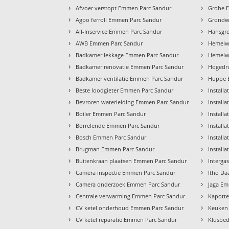
›
›
Afvoer verstopt Emmen Parc Sandur
Grohe 
›
›
Agpo ferroli Emmen Parc Sandur
Grondw
›
›
All-Inservice Emmen Parc Sandur
Hansgr
›
›
AWB Emmen Parc Sandur
Hemelw
›
›
Badkamer lekkage Emmen Parc Sandur
Hemelwa
›
›
Badkamer renovatie Emmen Parc Sandur
Hogedru
›
›
Badkamer ventilatie Emmen Parc Sandur
Huppe 
›
›
Beste loodgieter Emmen Parc Sandur
Install
›
›
Bevroren waterleiding Emmen Parc Sandur
Install
›
›
Boiler Emmen Parc Sandur
Install
›
›
Borrelende Emmen Parc Sandur
Install
›
›
Bosch Emmen Parc Sandur
Install
›
›
Brugman Emmen Parc Sandur
Install
›
›
Buitenkraan plaatsen Emmen Parc Sandur
Interga
›
›
Camera inspectie Emmen Parc Sandur
Itho Da
›
›
Camera onderzoek Emmen Parc Sandur
Jaga E
›
›
Centrale verwarming Emmen Parc Sandur
Kapotte
›
›
CV ketel onderhoud Emmen Parc Sandur
Keuken
›
›
CV ketel reparatie Emmen Parc Sandur
Klusbed