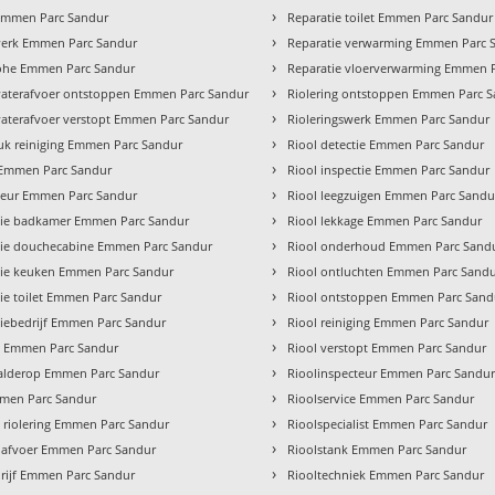
›
Emmen Parc Sandur
Reparatie toilet Emmen Parc Sandur
›
erk Emmen Parc Sandur
Reparatie verwarming Emmen Parc 
›
ohe Emmen Parc Sandur
Reparatie vloerverwarming Emmen 
›
aterafvoer ontstoppen Emmen Parc Sandur
Riolering ontstoppen Emmen Parc 
›
terafvoer verstopt Emmen Parc Sandur
Rioleringswerk Emmen Parc Sandur
›
k reiniging Emmen Parc Sandur
Riool detectie Emmen Parc Sandur
›
Emmen Parc Sandur
Riool inspectie Emmen Parc Sandur
›
ateur Emmen Parc Sandur
Riool leegzuigen Emmen Parc Sandu
›
atie badkamer Emmen Parc Sandur
Riool lekkage Emmen Parc Sandur
›
atie douchecabine Emmen Parc Sandur
Riool onderhoud Emmen Parc Sand
›
atie keuken Emmen Parc Sandur
Riool ontluchten Emmen Parc Sand
›
atie toilet Emmen Parc Sandur
Riool ontstoppen Emmen Parc Sand
›
atiebedrijf Emmen Parc Sandur
Riool reiniging Emmen Parc Sandur
›
s Emmen Parc Sandur
Riool verstopt Emmen Parc Sandur
›
alderop Emmen Parc Sandur
Rioolinspecteur Emmen Parc Sandu
›
mmen Parc Sandur
Rioolservice Emmen Parc Sandur
›
 riolering Emmen Parc Sandur
Rioolspecialist Emmen Parc Sandur
›
 afvoer Emmen Parc Sandur
Rioolstank Emmen Parc Sandur
›
rijf Emmen Parc Sandur
Riooltechniek Emmen Parc Sandur