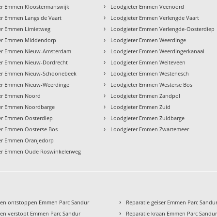
›
er Emmen Kloostermanswijk
Loodgieter Emmen Veenoord
›
er Emmen Langs de Vaart
Loodgieter Emmen Verlengde Vaart
›
er Emmen Limietweg
Loodgieter Emmen Verlengde-Oosterdiep
›
er Emmen Middendorp
Loodgieter Emmen Weerdinge
›
er Emmen Nieuw-Amsterdam
Loodgieter Emmen Weerdingerkanaal
›
er Emmen Nieuw-Dordrecht
Loodgieter Emmen Weiteveen
›
er Emmen Nieuw-Schoonebeek
Loodgieter Emmen Westenesch
›
er Emmen Nieuw-Weerdinge
Loodgieter Emmen Westerse Bos
›
er Emmen Noord
Loodgieter Emmen Zandpol
›
er Emmen Noordbarge
Loodgieter Emmen Zuid
›
er Emmen Oosterdiep
Loodgieter Emmen Zuidbarge
›
er Emmen Oosterse Bos
Loodgieter Emmen Zwartemeer
er Emmen Oranjedorp
er Emmen Oude Roswinkelerweg
›
een ontstoppen Emmen Parc Sandur
Reparatie geiser Emmen Parc Sandu
›
en verstopt Emmen Parc Sandur
Reparatie kraan Emmen Parc Sandu