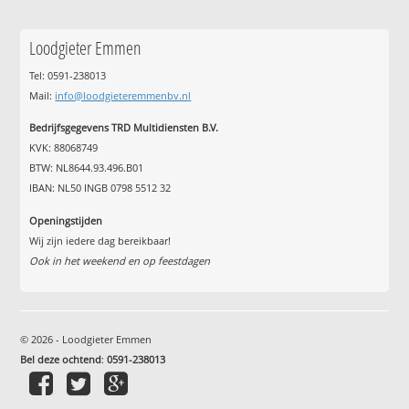
Loodgieter Emmen
Tel: 0591-238013
Mail:
info@loodgieteremmenbv.nl
Bedrijfsgegevens TRD Multidiensten B.V.
KVK: 88068749
BTW: NL8644.93.496.B01
IBAN: NL50 INGB 0798 5512 32
Openingstijden
Wij zijn iedere dag bereikbaar!
Ook in het weekend en op feestdagen
© 2026 - Loodgieter Emmen
Bel deze ochtend
:
0591-238013