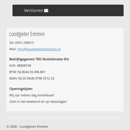
Versturen »
Loodgieter Emmen
Tel: 0591-238013
Mail:
info@loodgieteremmenbv.nl
Bedrijfsgegevens TRD Multidiensten B.V.
KVK: 88068749
BTW: NL8644.93.496.B01
IBAN: NL50 INGB 0798 5512 32
Openingstijden
Wij zijn iedere dag bereikbaar!
Ook in het weekend en op feestdagen
© 2026 - Loodgieter Emmen