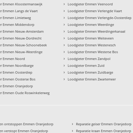
›
er Emmen Kloostermanswijk
Loodgieter Emmen Veenoord
›
er Emmen Langs de Vaart
Loodgieter Emmen Verlengde Vaart
›
er Emmen Limietweg
Loodgieter Emmen Verlengde-Oosterdiep
›
er Emmen Middendorp
Loodgieter Emmen Weerdinge
›
er Emmen Nieuw-Amsterdam
Loodgieter Emmen Weerdingerkanaal
›
er Emmen Nieuw-Dordrecht
Loodgieter Emmen Weiteveen
›
er Emmen Nieuw-Schoonebeek
Loodgieter Emmen Westenesch
›
er Emmen Nieuw-Weerdinge
Loodgieter Emmen Westerse Bos
›
er Emmen Noord
Loodgieter Emmen Zandpol
›
er Emmen Noordbarge
Loodgieter Emmen Zuid
›
er Emmen Oosterdiep
Loodgieter Emmen Zuidbarge
›
er Emmen Oosterse Bos
Loodgieter Emmen Zwartemeer
er Emmen Oranjedorp
er Emmen Oude Roswinkelerweg
›
en ontstoppen Emmen Oranjedorp
Reparatie geiser Emmen Oranjedorp
›
en verstopt Emmen Oranjedorp
Reparatie kraan Emmen Oranjedorp