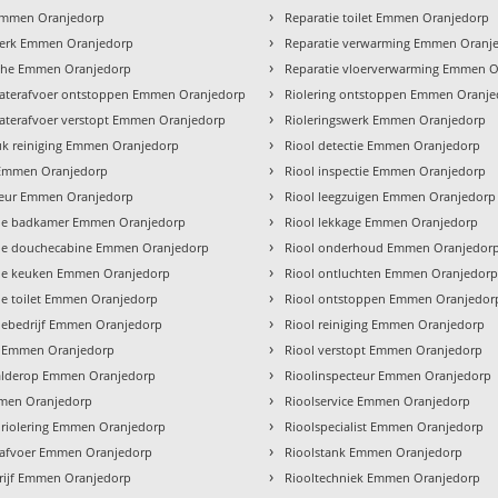
›
Emmen Oranjedorp
Reparatie toilet Emmen Oranjedorp
›
erk Emmen Oranjedorp
Reparatie verwarming Emmen Oranj
›
ohe Emmen Oranjedorp
Reparatie vloerverwarming Emmen 
›
terafvoer ontstoppen Emmen Oranjedorp
Riolering ontstoppen Emmen Oranj
›
terafvoer verstopt Emmen Oranjedorp
Rioleringswerk Emmen Oranjedorp
›
k reiniging Emmen Oranjedorp
Riool detectie Emmen Oranjedorp
›
Emmen Oranjedorp
Riool inspectie Emmen Oranjedorp
›
ateur Emmen Oranjedorp
Riool leegzuigen Emmen Oranjedorp
›
atie badkamer Emmen Oranjedorp
Riool lekkage Emmen Oranjedorp
›
atie douchecabine Emmen Oranjedorp
Riool onderhoud Emmen Oranjedor
›
atie keuken Emmen Oranjedorp
Riool ontluchten Emmen Oranjedor
›
tie toilet Emmen Oranjedorp
Riool ontstoppen Emmen Oranjedor
›
atiebedrijf Emmen Oranjedorp
Riool reiniging Emmen Oranjedorp
›
s Emmen Oranjedorp
Riool verstopt Emmen Oranjedorp
›
alderop Emmen Oranjedorp
Rioolinspecteur Emmen Oranjedorp
›
men Oranjedorp
Rioolservice Emmen Oranjedorp
›
 riolering Emmen Oranjedorp
Rioolspecialist Emmen Oranjedorp
›
afvoer Emmen Oranjedorp
Rioolstank Emmen Oranjedorp
›
rijf Emmen Oranjedorp
Riooltechniek Emmen Oranjedorp