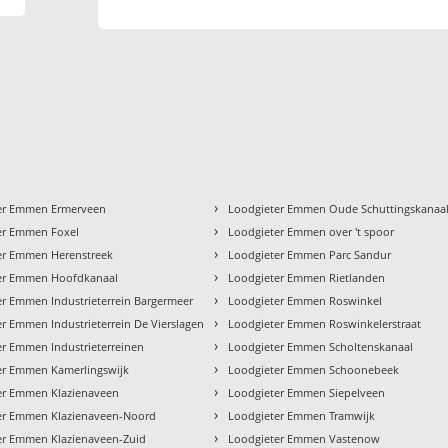
›
er Emmen Ermerveen
Loodgieter Emmen Oude Schuttingskanaa
›
er Emmen Foxel
Loodgieter Emmen over 't spoor
›
er Emmen Herenstreek
Loodgieter Emmen Parc Sandur
›
er Emmen Hoofdkanaal
Loodgieter Emmen Rietlanden
›
er Emmen Industrieterrein Bargermeer
Loodgieter Emmen Roswinkel
›
r Emmen Industrieterrein De Vierslagen
Loodgieter Emmen Roswinkelerstraat
›
er Emmen Industrieterreinen
Loodgieter Emmen Scholtenskanaal
›
er Emmen Kamerlingswijk
Loodgieter Emmen Schoonebeek
›
er Emmen Klazienaveen
Loodgieter Emmen Siepelveen
›
er Emmen Klazienaveen-Noord
Loodgieter Emmen Tramwijk
›
er Emmen Klazienaveen-Zuid
Loodgieter Emmen Vastenow