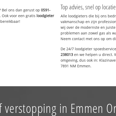
Top advies, snel op locati
? Bel ons dan gerust op
0591-
. Ook voor een gratis
loodgieter
Alle loodgieters die bij ons be
 bereikbaar!
vakmanschap en zijn profession
wij over de modernste en juist
problemen aan zowel gas als wat
Neem contact met ons op om di
De 24/7 loodgieter spoedservic
238013
en we helpen u direct. W
omgeving, dus ook in: Klazinav
7891 NM Emmen.
f verstopping in Emmen O