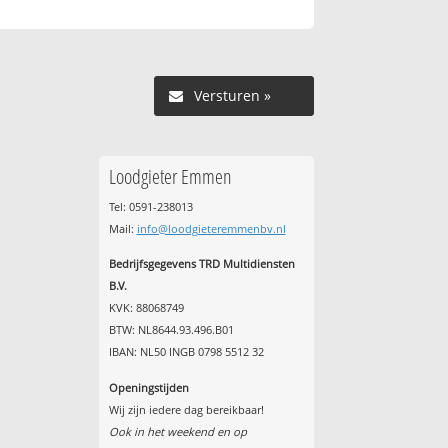
Versturen »
Loodgieter Emmen
Tel: 0591-238013
l
Mail:
info@loodgieteremmenbv.nl
Bedrijfsgegevens TRD Multidiensten
B.V.
KVK: 88068749
BTW: NL8644.93.496.B01
IBAN: NL50 INGB 0798 5512 32
Openingstijden
Wij zijn iedere dag bereikbaar!
Ook in het weekend en op