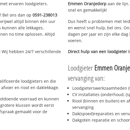
met ervaren loodgieters.
Emmen Oranjedorp
aan de lijn.
snel en gemakkelijk!
n? Bel ons dan op
0591-238013
 vrijwel altijd binnen één uur
Dus heeft u problemen met leid
 kunnen alle lekkages,
en wenst snel hulp, bel ons. On
en no time oplossen. Altijd
dagen per jaar en zijn elke dag 
voeren.
! Wij hebben 24/7 verschillende
Direct hulp van een loodgieter 
Loodgieter
Emmen Oranje
vervanging van:
ificeerde loodgieters en die
afvoer en riool en daklekkage.
Loodgieterswerkzaamheden (w
CV installaties (onderhoud, (
voldoende voorraad en kunnen
Riool (binnen en buiten) en a
grotere klussen wordt eerst
vervanging
afspraak gemaakt voor de
Dak(spoed)reparaties en verv
Dakgoten reparatie en scho