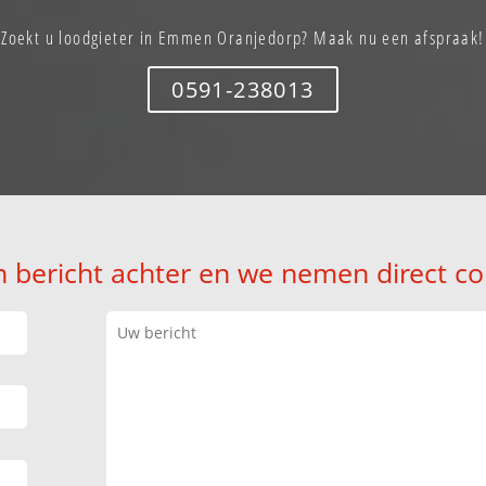
Zoekt u loodgieter in Emmen Oranjedorp? Maak nu een afspraak!
0591-238013
n bericht achter en we nemen direct co