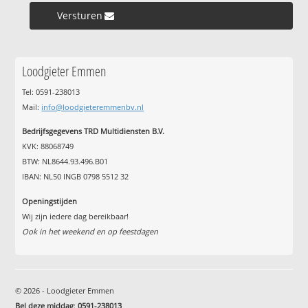
Versturen »
Loodgieter Emmen
Tel: 0591-238013
Mail:
info@loodgieteremmenbv.nl
Bedrijfsgegevens TRD Multidiensten B.V.
KVK: 88068749
BTW: NL8644.93.496.B01
IBAN: NL50 INGB 0798 5512 32
Openingstijden
Wij zijn iedere dag bereikbaar!
Ook in het weekend en op feestdagen
© 2026 - Loodgieter Emmen
Bel deze middag
:
0591-238013