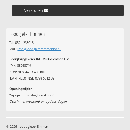
Versturen »
Loodgieter Emmen
Tel: 0591-238013
Mail:
info@loodgieteremmenbv.nl
Bedrijfsgegevens TRD Multidiensten B.V.
KVK: 88068749
BTW: NL8644.93.496.B01
IBAN: NL50 INGB 0798 5512 32
Openingstijden
Wij zijn iedere dag bereikbaar!
Ook in het weekend en op feestdagen
© 2026 - Loodgieter Emmen