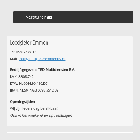
Versturen »
Loodgieter Emmen
Tel: 0591-238013
Mail:
info@loodgieteremmenbv.nl
Bedrijfsgegevens TRD Multidiensten B.V.
KVK: 88068749
BTW: NL8644.93.496.B01
IBAN: NL50 INGB 0798 5512 32
Openingstijden
Wij zijn iedere dag bereikbaar!
Ook in het weekend en op feestdagen