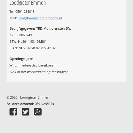
Loodgieter Emmen
Tel: 0591-238013
Mail:
info@loodgieteremmenbv.nl
Bedrijfsgegevens TRD Multidiensten B.V.
KVK: 88068749
BTW: NL8644.93.496.B01
IBAN: NL50 INGB 0798 5512 32
Openingstijden
Wij zijn iedere dag bereikbaar!
Ook in het weekend en op feestdagen
© 2026 - Loodgieter Emmen
Bel deze ochtend
:
0591-238013