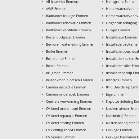
›
›
All-Inservice Emmen
Hansgrohe Emmen
›
›
AWB Emmen
Hemelwaterafvoer 
›
›
Badkamer lekkage Emmen
Hemelwaterafvoer 
›
›
Badkamer renovatie Emmen
Hogedruk reinigin
›
›
Badkamer ventilatie Emmen
Huppe Emmen
›
›
Beste loodgieter Emmen
Installateur Emmen
›
›
Bevroren waterleiding Emmen
Installatie badkam
›
›
Boiler Emmen
Installatie douche
›
›
Borrelende Emmen
Installatie keuken 
›
›
Bosch Emmen
Installatie toilet E
›
›
Brugman Emmen
Installatiebedrijf E
›
›
Buitenkraan plaatsen Emmen
Intergas Emmen
›
›
Camera inspectie Emmen
Itho Daalderop Em
›
›
Camera onderzoek Emmen
Jaga Emmen
›
›
Centrale verwarming Emmen
Kapotte riolering 
›
›
CV ketel onderhoud Emmen
Keuken afvoer Emm
›
›
CV ketel reparatie Emmen
Klusbedrijf Emmen
›
›
CV ketel storing Emmen
Kosten loodgieter 
›
›
CV Leiding kapot Emmen
Lekkage Emmen
›
›
CV Service Emmen
Lekkage badkamer