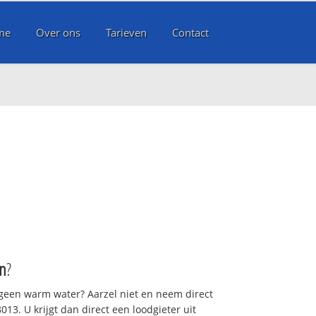
me
Over ons
Tarieven
Contact
n
?
 geen warm water? Aarzel niet en neem direct
13. U krijgt dan direct een loodgieter uit