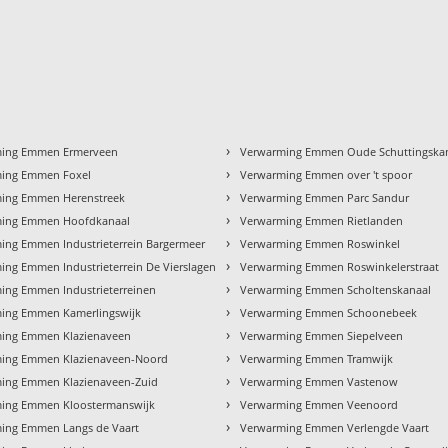
›
ming Emmen Ermerveen
Verwarming Emmen Oude Schuttingska
›
ing Emmen Foxel
Verwarming Emmen over 't spoor
›
ing Emmen Herenstreek
Verwarming Emmen Parc Sandur
›
ing Emmen Hoofdkanaal
Verwarming Emmen Rietlanden
›
ing Emmen Industrieterrein Bargermeer
Verwarming Emmen Roswinkel
›
ing Emmen Industrieterrein De Vierslagen
Verwarming Emmen Roswinkelerstraat
›
ing Emmen Industrieterreinen
Verwarming Emmen Scholtenskanaal
›
ing Emmen Kamerlingswijk
Verwarming Emmen Schoonebeek
›
ing Emmen Klazienaveen
Verwarming Emmen Siepelveen
›
ing Emmen Klazienaveen-Noord
Verwarming Emmen Tramwijk
›
ing Emmen Klazienaveen-Zuid
Verwarming Emmen Vastenow
›
ing Emmen Kloostermanswijk
Verwarming Emmen Veenoord
›
ing Emmen Langs de Vaart
Verwarming Emmen Verlengde Vaart