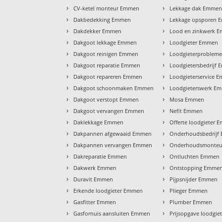
›
›
CV-ketel monteur Emmen
Lekkage dak Emme
›
›
Dakbedekking Emmen
Lekkage opsporen
›
›
Dakdekker Emmen
Lood en zinkwerk 
›
›
Dakgoot lekkage Emmen
Loodgieter Emmen
›
›
Dakgoot reinigen Emmen
Loodgieterproblem
›
›
Dakgoot reparatie Emmen
Loodgietersbedrijf
›
›
Dakgoot repareren Emmen
Loodgieterservice 
›
›
Dakgoot schoonmaken Emmen
Loodgieterswerk E
›
›
Dakgoot verstopt Emmen
Mosa Emmen
›
›
Dakgoot vervangen Emmen
Nefit Emmen
›
›
Daklekkage Emmen
Offerte loodgieter
›
›
Dakpannen afgewaaid Emmen
Onderhoudsbedrijf
›
›
Dakpannen vervangen Emmen
Onderhoudsmonte
›
›
Dakreparatie Emmen
Ontluchten Emmen
›
›
Dakwerk Emmen
Ontstopping Emme
›
›
Duravit Emmen
Pijpsnijder Emmen
›
›
Erkende loodgieter Emmen
Plieger Emmen
›
›
Gasfitter Emmen
Plumber Emmen
›
›
Gasfornuis aansluiten Emmen
Prijsopgave loodgi