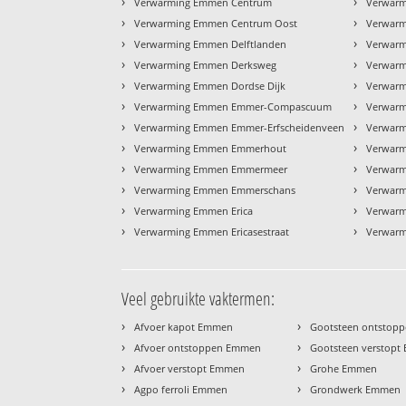
›
›
Verwarming Emmen Centrum
Verwarm
›
›
Verwarming Emmen Centrum Oost
Verwar
›
›
Verwarming Emmen Delftlanden
Verwar
›
›
Verwarming Emmen Derksweg
Verwarm
›
›
Verwarming Emmen Dordse Dijk
Verwar
›
›
Verwarming Emmen Emmer-Compascuum
Verwarm
›
›
Verwarming Emmen Emmer-Erfscheidenveen
Verwar
›
›
Verwarming Emmen Emmerhout
Verwar
›
›
Verwarming Emmen Emmermeer
Verwarm
›
›
Verwarming Emmen Emmerschans
Verwarm
›
›
Verwarming Emmen Erica
Verwarm
›
›
Verwarming Emmen Ericasestraat
Verwarm
Veel gebruikte vaktermen:
›
›
Afvoer kapot Emmen
Gootsteen ontstop
›
›
Afvoer ontstoppen Emmen
Gootsteen verstop
›
›
Afvoer verstopt Emmen
Grohe Emmen
›
›
Agpo ferroli Emmen
Grondwerk Emmen