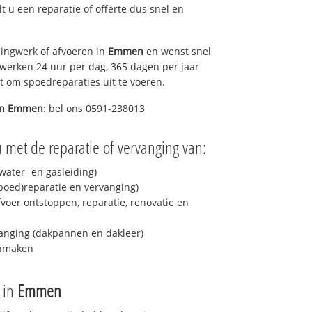
lt u een reparatie of offerte dus snel en
ingwerk of afvoeren in
Emmen
en wenst snel
 werken 24 uur per dag, 365 dagen per jaar
rt om spoedreparaties uit te voeren.
in
Emmen
: bel ons 0591-238013
 met de reparatie of vervanging van:
ater- en gasleiding)
spoed)reparatie en vervanging)
fvoer ontstoppen, reparatie, renovatie en
anging (dakpannen en dakleer)
onmaken
e in
Emmen