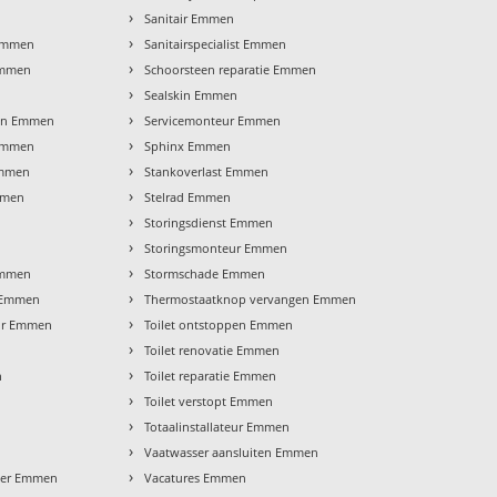
›
n
Sanitair Emmen
›
 Emmen
Sanitairspecialist Emmen
›
Emmen
Schoorsteen reparatie Emmen
›
Sealskin Emmen
›
en Emmen
Servicemonteur Emmen
›
 Emmen
Sphinx Emmen
›
Emmen
Stankoverlast Emmen
›
mmen
Stelrad Emmen
›
Storingsdienst Emmen
›
Storingsmonteur Emmen
›
 Emmen
Stormschade Emmen
›
 Emmen
Thermostaatknop vervangen Emmen
›
ur Emmen
Toilet ontstoppen Emmen
›
Toilet renovatie Emmen
›
n
Toilet reparatie Emmen
›
Toilet verstopt Emmen
›
Totaalinstallateur Emmen
›
Vaatwasser aansluiten Emmen
›
eter Emmen
Vacatures Emmen