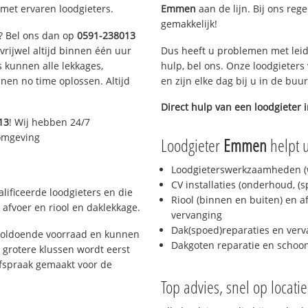
met ervaren loodgieters.
Emmen
aan de lijn. Bij ons rege
gemakkelijk!
n? Bel ons dan op
0591-238013
 vrijwel altijd binnen één uur
Dus heeft u problemen met leid
 kunnen alle lekkages,
hulp, bel ons. Onze loodgieters
en no time oplossen. Altijd
en zijn elke dag bij u in de buu
Direct hulp van een loodgieter 
13
! Wij hebben 24/7
 omgeving
Loodgieter
Emmen
helpt u
Loodgieterswerkzaamheden (w
CV installaties (onderhoud, (
ificeerde loodgieters en die
Riool (binnen en buiten) en a
afvoer en riool en daklekkage.
vervanging
Dak(spoed)reparaties en verv
voldoende voorraad en kunnen
Dakgoten reparatie en scho
 grotere klussen wordt eerst
afspraak gemaakt voor de
Top advies, snel op locati