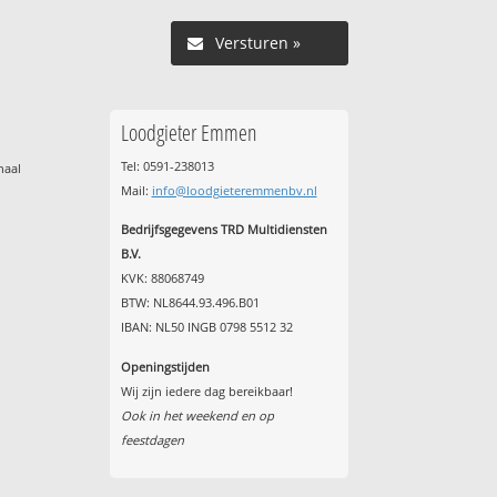
Versturen »
Loodgieter Emmen
Tel: 0591-238013
naal
Mail:
info@loodgieteremmenbv.nl
Bedrijfsgegevens TRD Multidiensten
B.V.
KVK: 88068749
BTW: NL8644.93.496.B01
IBAN: NL50 INGB 0798 5512 32
Openingstijden
Wij zijn iedere dag bereikbaar!
Ook in het weekend en op
feestdagen