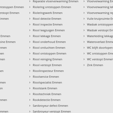
›
›
Reparatie vloerverwarming Emmen
Vloerverwarming 
›
›
ontstoppen Emmen
Riolering ontstoppen Emmen
Vloerverwarming l
›
›
verstopt Emmen
Rioleringswerk Emmen
Vloerverwarming r
›
›
g Emmen
Riool detectie Emmen
Vuile kruipruimte
›
›
Riool inspectie Emmen
Wasbak ontstoppe
›
›
Riool leegzuigen Emmen
Wasbak verstopt 
›
›
er Emmen
Riool lekkage Emmen
Waterleiding lekk
›
›
cabine Emmen
Riool onderhoud Emmen
Wateroverlast Emm
›
›
Emmen
Riool ontluchten Emmen
WC blijft doorlop
›
›
mmen
Riool ontstoppen Emmen
WC ontstoppen E
›
›
mmen
Riool reiniging Emmen
WC verstopt Emme
›
›
Riool verstopt Emmen
Zink Emmen
›
men
Rioolinspecteur Emmen
›
Rioolservice Emmen
›
Emmen
Rioolspecialist Emmen
›
en
Rioolstank Emmen
›
Riooltechniek Emmen
›
Emmen
Rookdetectie Emmen
›
Sanibroyeur defect Emmen
›
 Emmen
Sanibroyeur verstopt Emmen