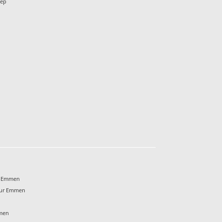
iep
f Emmen
eur Emmen
mmen