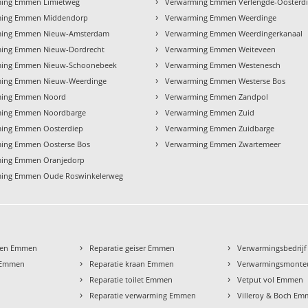
›
ing Emmen Limietweg
Verwarming Emmen Verlengde-Oosterd
›
ming Emmen Middendorp
Verwarming Emmen Weerdinge
›
ming Emmen Nieuw-Amsterdam
Verwarming Emmen Weerdingerkanaal
›
ing Emmen Nieuw-Dordrecht
Verwarming Emmen Weiteveen
›
ming Emmen Nieuw-Schoonebeek
Verwarming Emmen Westenesch
›
ing Emmen Nieuw-Weerdinge
Verwarming Emmen Westerse Bos
›
ming Emmen Noord
Verwarming Emmen Zandpol
›
ming Emmen Noordbarge
Verwarming Emmen Zuid
›
ing Emmen Oosterdiep
Verwarming Emmen Zuidbarge
›
ing Emmen Oosterse Bos
Verwarming Emmen Zwartemeer
ing Emmen Oranjedorp
ing Emmen Oude Roswinkelerweg
›
›
pen Emmen
Reparatie geiser Emmen
Verwarmingsbedrij
›
›
t Emmen
Reparatie kraan Emmen
Verwarmingsmont
›
›
Reparatie toilet Emmen
Vetput vol Emmen
›
›
Reparatie verwarming Emmen
Villeroy & Boch E