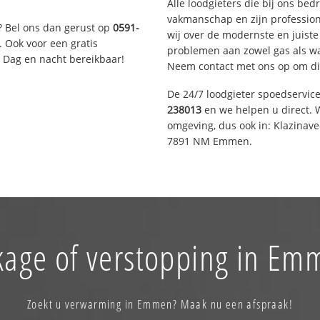
Alle loodgieters die bij ons be
vakmanschap en zijn profession
? Bel ons dan gerust op
0591-
wij over de modernste en juist
. Ook voor een gratis
problemen aan zowel gas als wat
. Dag en nacht bereikbaar!
Neem contact met ons op om di
De 24/7 loodgieter spoedservic
238013
en we helpen u direct. W
omgeving, dus ook in: Klazinav
7891 NM Emmen.
kage of verstopping in Em
Zoekt u verwarming in Emmen? Maak nu een afspraak!