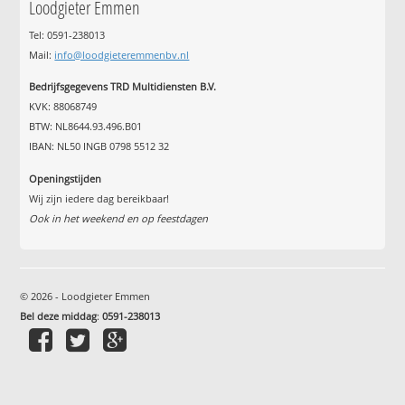
Loodgieter Emmen
Tel: 0591-238013
Mail:
info@loodgieteremmenbv.nl
Bedrijfsgegevens TRD Multidiensten B.V.
KVK: 88068749
BTW: NL8644.93.496.B01
IBAN: NL50 INGB 0798 5512 32
Openingstijden
Wij zijn iedere dag bereikbaar!
Ook in het weekend en op feestdagen
© 2026 - Loodgieter Emmen
Bel deze middag
:
0591-238013