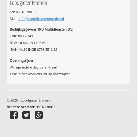
Loodgieter Emmen
Tel: 0591-238013
Mail:
info@loodgieteremmenbv.nl
Bedrijfsgegevens TRD Multidiensten B.V.
KVK: 88068749
BTW: NL8644.93.496.B01
IBAN: NL50 INGB 0798 5512 32
Openingstijden
Wij zijn iedere dag bereikbaar!
Ook in het weekend en op feestdagen
© 2026 - Loodgieter Emmen
Bel deze ochtend
:
0591-238013