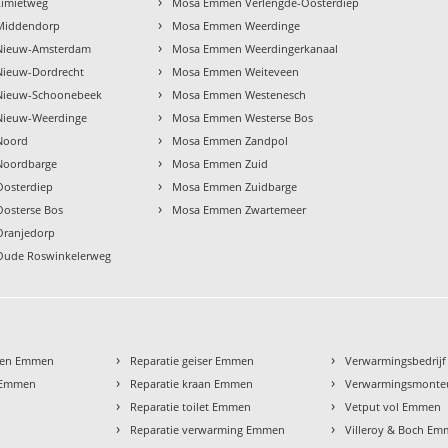
›
imietweg
Mosa Emmen Verlengde-Oosterdiep
›
Middendorp
Mosa Emmen Weerdinge
›
Nieuw-Amsterdam
Mosa Emmen Weerdingerkanaal
›
ieuw-Dordrecht
Mosa Emmen Weiteveen
›
ieuw-Schoonebeek
Mosa Emmen Westenesch
›
ieuw-Weerdinge
Mosa Emmen Westerse Bos
›
Noord
Mosa Emmen Zandpol
›
oordbarge
Mosa Emmen Zuid
›
osterdiep
Mosa Emmen Zuidbarge
›
osterse Bos
Mosa Emmen Zwartemeer
ranjedorp
ude Roswinkelerweg
›
›
pen Emmen
Reparatie geiser Emmen
Verwarmingsbedrij
›
›
t Emmen
Reparatie kraan Emmen
Verwarmingsmont
›
›
Reparatie toilet Emmen
Vetput vol Emmen
›
›
Reparatie verwarming Emmen
Villeroy & Boch E