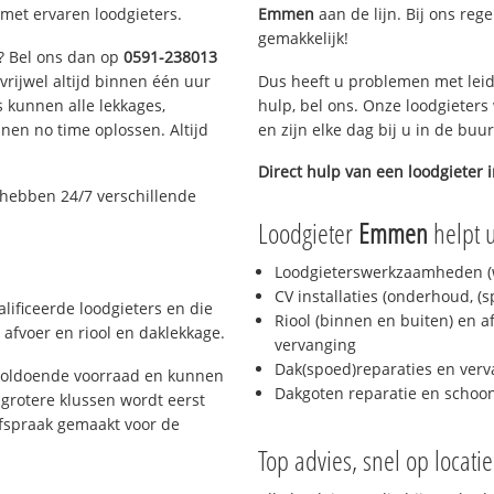
met ervaren loodgieters.
Emmen
aan de lijn. Bij ons rege
gemakkelijk!
n? Bel ons dan op
0591-238013
 vrijwel altijd binnen één uur
Dus heeft u problemen met leid
 kunnen alle lekkages,
hulp, bel ons. Onze loodgieters
en no time oplossen. Altijd
en zijn elke dag bij u in de buu
Direct hulp van een loodgieter 
j hebben 24/7 verschillende
Loodgieter
Emmen
helpt u
Loodgieterswerkzaamheden (w
CV installaties (onderhoud, (
ificeerde loodgieters en die
Riool (binnen en buiten) en a
afvoer en riool en daklekkage.
vervanging
Dak(spoed)reparaties en verv
voldoende voorraad en kunnen
Dakgoten reparatie en scho
grotere klussen wordt eerst
afspraak gemaakt voor de
Top advies, snel op locati