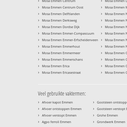
›
›
Mosa Emmen Centrum
Mosa Emmen L
›
›
Mosa Emmen Centrum Oost
Mosa Emmen 
›
›
Mosa Emmen Delftlanden
Mosa Emmen 
›
›
Mosa Emmen Derksweg
Mosa Emmen N
›
›
Mosa Emmen Dordse Dijk
Mosa Emmen N
›
›
Mosa Emmen Emmer-Compascuum
Mosa Emmen N
›
›
Mosa Emmen Emmer-Erfscheidenveen
Mosa Emmen 
›
›
Mosa Emmen Emmerhout
Mosa Emmen N
›
›
Mosa Emmen Emmermeer
Mosa Emmen O
›
›
Mosa Emmen Emmerschans
Mosa Emmen O
›
›
Mosa Emmen Erica
Mosa Emmen O
›
›
Mosa Emmen Ericasestraat
Mosa Emmen O
Veel gebruikte vaktermen:
›
›
Afvoer kapot Emmen
Gootsteen ontstop
›
›
Afvoer ontstoppen Emmen
Gootsteen verstop
›
›
Afvoer verstopt Emmen
Grohe Emmen
›
›
Agpo ferroli Emmen
Grondwerk Emmen