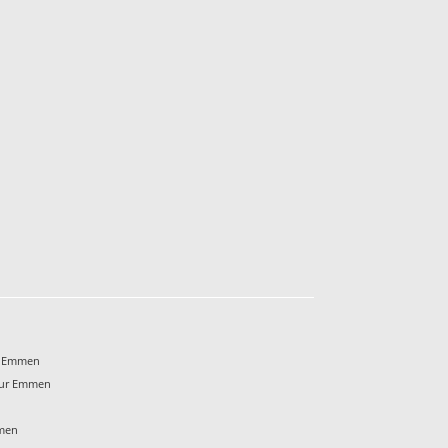
f Emmen
eur Emmen
mmen