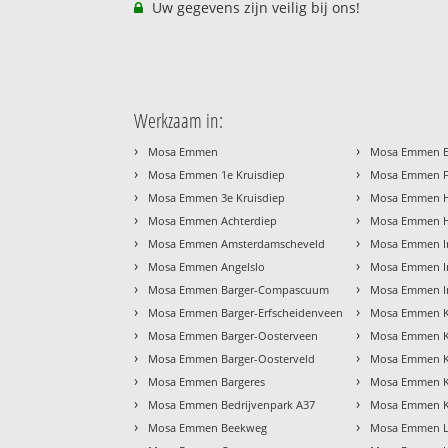
Uw gegevens zijn veilig bij ons!
Werkzaam in:
›
›
Mosa Emmen
Mosa Emmen E
›
›
Mosa Emmen 1e Kruisdiep
Mosa Emmen F
›
›
Mosa Emmen 3e Kruisdiep
Mosa Emmen H
›
›
Mosa Emmen Achterdiep
Mosa Emmen H
›
›
Mosa Emmen Amsterdamscheveld
Mosa Emmen In
›
›
Mosa Emmen Angelslo
Mosa Emmen Ind
›
›
Mosa Emmen Barger-Compascuum
Mosa Emmen In
›
›
Mosa Emmen Barger-Erfscheidenveen
Mosa Emmen K
›
›
Mosa Emmen Barger-Oosterveen
Mosa Emmen K
›
›
Mosa Emmen Barger-Oosterveld
Mosa Emmen K
›
›
Mosa Emmen Bargeres
Mosa Emmen K
›
›
Mosa Emmen Bedrijvenpark A37
Mosa Emmen K
›
›
Mosa Emmen Beekweg
Mosa Emmen La