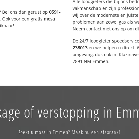
Alle loodgieters die bij ons be
vakmanschap en zijn profession
? Bel ons dan gerust op
0591-
wij over de modernste en juist
. Ook voor een gratis
mosa
problemen aan zowel gas als wat
ikbaar!
Neem contact met ons op om di
De 24/7 loodgieter spoedservic
238013
en we helpen u direct. W
omgeving, dus ook in: Klazinav
7891 NM Emmen.
kage of verstopping in Em
Zoekt u mosa in Emmen? Maak nu een afspraak!