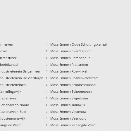
›
rmerveen
Mosa Emmen Oude Schuttingskanaal
›
oxel
Mosa Emmen over 't spoor
›
erenstreek
Mosa Emmen Parc Sandur
›
oofdkanaal
Mosa Emmen Rietlanden
›
dustrieterrein Bargermeer
Mosa Emmen Roswinkel
›
ustrieterrein De Vierslagen
Mosa Emmen Roswinkelerstraat
›
dustrieterreinen
Mosa Emmen Scholtenskanaal
›
amerlingswijk
Mosa Emmen Schoonebeek
›
lazienaveen
Mosa Emmen Siepelveen
›
lazienaveen-Noord
Mosa Emmen Tramwijk
›
lazienaveen-Zuid
Mosa Emmen Vastenow
›
loostermanswijk
Mosa Emmen Veenoord
›
ngs de Vaart
Mosa Emmen Verlengde Vaart