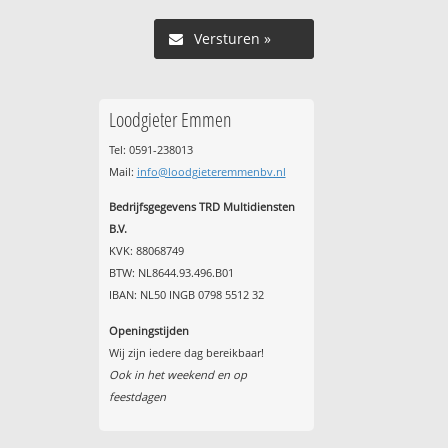
Versturen »
Loodgieter Emmen
Tel: 0591-238013
Mail:
info@loodgieteremmenbv.nl
Bedrijfsgegevens TRD Multidiensten
B.V.
KVK: 88068749
BTW: NL8644.93.496.B01
IBAN: NL50 INGB 0798 5512 32
Openingstijden
Wij zijn iedere dag bereikbaar!
Ook in het weekend en op
feestdagen