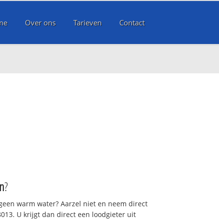
me
Over ons
Tarieven
Contact
n
?
 geen warm water? Aarzel niet en neem direct
13. U krijgt dan direct een loodgieter uit