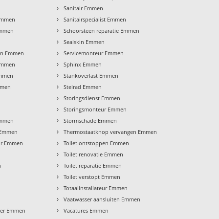
›
n
Sanitair Emmen
›
 Emmen
Sanitairspecialist Emmen
›
Emmen
Schoorsteen reparatie Emmen
›
Sealskin Emmen
›
en Emmen
Servicemonteur Emmen
›
 Emmen
Sphinx Emmen
›
Emmen
Stankoverlast Emmen
›
mmen
Stelrad Emmen
›
Storingsdienst Emmen
›
Storingsmonteur Emmen
›
 Emmen
Stormschade Emmen
›
 Emmen
Thermostaatknop vervangen Emmen
›
ur Emmen
Toilet ontstoppen Emmen
›
Toilet renovatie Emmen
›
n
Toilet reparatie Emmen
›
Toilet verstopt Emmen
›
Totaalinstallateur Emmen
›
Vaatwasser aansluiten Emmen
›
eter Emmen
Vacatures Emmen