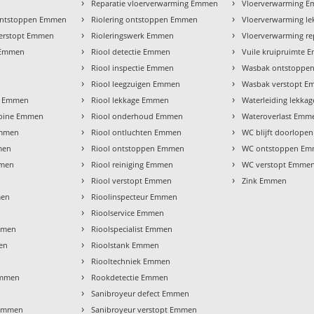
›
›
Reparatie vloerverwarming Emmen
Vloerverwarming 
›
›
ontstoppen Emmen
Riolering ontstoppen Emmen
Vloerverwarming l
›
›
verstopt Emmen
Rioleringswerk Emmen
Vloerverwarming r
›
›
g Emmen
Riool detectie Emmen
Vuile kruipruimte
›
›
Riool inspectie Emmen
Wasbak ontstoppe
›
›
Riool leegzuigen Emmen
Wasbak verstopt 
›
›
er Emmen
Riool lekkage Emmen
Waterleiding lekk
›
›
cabine Emmen
Riool onderhoud Emmen
Wateroverlast Emm
›
›
Emmen
Riool ontluchten Emmen
WC blijft doorlop
›
›
mmen
Riool ontstoppen Emmen
WC ontstoppen E
›
›
mmen
Riool reiniging Emmen
WC verstopt Emme
›
›
Riool verstopt Emmen
Zink Emmen
›
men
Rioolinspecteur Emmen
›
Rioolservice Emmen
›
Emmen
Rioolspecialist Emmen
›
en
Rioolstank Emmen
›
Riooltechniek Emmen
›
Emmen
Rookdetectie Emmen
›
Sanibroyeur defect Emmen
›
 Emmen
Sanibroyeur verstopt Emmen