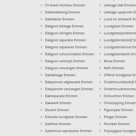
›
›
CV-ketel monteur Emmen
Lekkage dak Emme
›
›
Dakbedekking Emmen
Lekkage opsporen
›
›
Dakdekker Emmen
Lood en zinkwerk 
›
›
Dakgoot lekkage Emmen
Loodgieter Emmen
›
›
Dakgoot reinigen Emmen
Loodgieterproblem
›
›
Dakgoot reparatie Emmen
Loodgietersbedrijf
›
›
Dakgoot repareren Emmen
Loodgieterservice 
›
›
Dakgoot schoonmaken Emmen
Loodgieterswerk E
›
›
Dakgoot verstopt Emmen
Mosa Emmen
›
›
Dakgoot vervangen Emmen
Nefit Emmen
›
›
Daklekkage Emmen
Offerte loodgieter
›
›
Dakpannen afgewaaid Emmen
Onderhoudsbedrijf
›
›
Dakpannen vervangen Emmen
Onderhoudsmonte
›
›
Dakreparatie Emmen
Ontluchten Emmen
›
›
Dakwerk Emmen
Ontstopping Emme
›
›
Duravit Emmen
Pijpsnijder Emmen
›
›
Erkende loodgieter Emmen
Plieger Emmen
›
›
Gasfitter Emmen
Plumber Emmen
›
›
Gasfornuis aansluiten Emmen
Prijsopgave loodgi