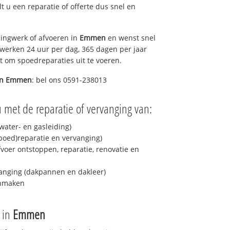
lt u een reparatie of offerte dus snel en
ingwerk of afvoeren in
Emmen
en wenst snel
 werken 24 uur per dag, 365 dagen per jaar
rt om spoedreparaties uit te voeren.
in
Emmen
: bel ons 0591-238013
 met de reparatie of vervanging van:
ater- en gasleiding)
spoed)reparatie en vervanging)
fvoer ontstoppen, reparatie, renovatie en
anging (dakpannen en dakleer)
onmaken
e in
Emmen