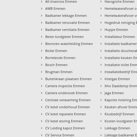
›
›
All-Inservice Emmen
Hansgrohe Emmen
›
›
AWB Emmen
Hemelwaterafvoer 
›
›
Badkamer lekkage Emmen
Hemelwaterafvoer 
›
›
Badkamer renovatie Emmen
Hogedruk reinigin
›
›
Badkamer ventilatie Emmen
Huppe Emmen
›
›
Beste loodgieter Emmen
Installateur Emmen
›
›
Bevroren waterleiding Emmen
Installatie badkam
›
›
Boiler Emmen
Installatie douche
›
›
Borrelende Emmen
Installatie keuken 
›
›
Bosch Emmen
Installatie toilet E
›
›
Brugman Emmen
Installatiebedrijf E
›
›
Buitenkraan plaatsen Emmen
Intergas Emmen
›
›
Camera inspectie Emmen
Itho Daalderop Em
›
›
Camera onderzoek Emmen
Jaga Emmen
›
›
Centrale verwarming Emmen
Kapotte riolering 
›
›
CV ketel onderhoud Emmen
Keuken afvoer Emm
›
›
CV ketel reparatie Emmen
Klusbedrijf Emmen
›
›
CV ketel storing Emmen
Kosten loodgieter 
›
›
CV Leiding kapot Emmen
Lekkage Emmen
›
›
CV Service Emmen
Lekkage badkamer