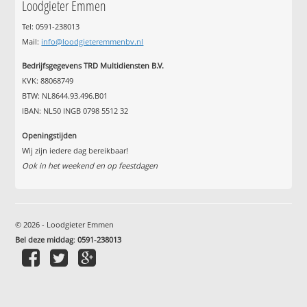
Loodgieter Emmen
Tel: 0591-238013
Mail:
info@loodgieteremmenbv.nl
Bedrijfsgegevens TRD Multidiensten B.V.
KVK: 88068749
BTW: NL8644.93.496.B01
IBAN: NL50 INGB 0798 5512 32
Openingstijden
Wij zijn iedere dag bereikbaar!
Ook in het weekend en op feestdagen
© 2026 - Loodgieter Emmen
Bel deze middag
:
0591-238013