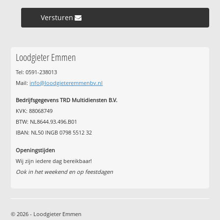
Versturen »
Loodgieter Emmen
Tel: 0591-238013
Mail:
info@loodgieteremmenbv.nl
Bedrijfsgegevens TRD Multidiensten B.V.
KVK: 88068749
BTW: NL8644.93.496.B01
IBAN: NL50 INGB 0798 5512 32
Openingstijden
Wij zijn iedere dag bereikbaar!
Ook in het weekend en op feestdagen
© 2026 - Loodgieter Emmen