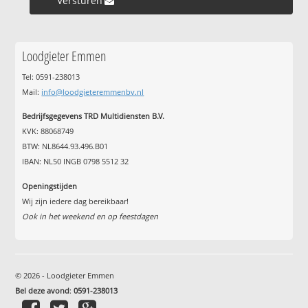
Versturen »
Loodgieter Emmen
Tel: 0591-238013
Mail:
info@loodgieteremmenbv.nl
Bedrijfsgegevens TRD Multidiensten B.V.
KVK: 88068749
BTW: NL8644.93.496.B01
IBAN: NL50 INGB 0798 5512 32
Openingstijden
Wij zijn iedere dag bereikbaar!
Ook in het weekend en op feestdagen
© 2026 - Loodgieter Emmen
Bel deze avond
:
0591-238013