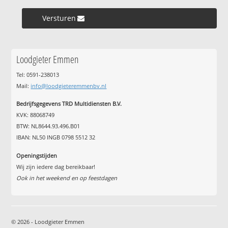
Versturen »
Loodgieter Emmen
Tel: 0591-238013
Mail:
info@loodgieteremmenbv.nl
Bedrijfsgegevens TRD Multidiensten B.V.
KVK: 88068749
BTW: NL8644.93.496.B01
IBAN: NL50 INGB 0798 5512 32
Openingstijden
Wij zijn iedere dag bereikbaar!
Ook in het weekend en op feestdagen
© 2026 - Loodgieter Emmen