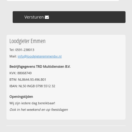
Versturen »
Loodgieter Emmen
Tel: 0591-238013
Mail:
info@loodgieteremmenbv.nl
Bedrijfsgegevens TRD Multidiensten B.V.
KVK: 88068749
BTW: NL8644.93.496.B01
IBAN: NL50 INGB 0798 5512 32
Openingstijden
Wij zijn iedere dag bereikbaar!
Ook in het weekend en op feestdagen