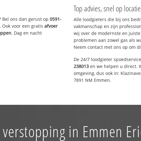
Top advies, snel op locati
? Bel ons dan gerust op
0591-
Alle loodgieters die bij ons be
. Ook voor een gratis
afvoer
vakmanschap en zijn profession
toppen
. Dag en nacht
wij over de modernste en juist
problemen aan zowel gas als wat
Neem contact met ons op om di
De 24/7 loodgieter spoedservic
238013
en we helpen u direct. W
omgeving, dus ook in: Klazinav
7891 NM Emmen.
 verstopping in Emmen Eri