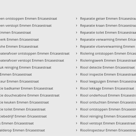
›
een ontstoppen Emmen Ericasestraat
Reparatie geiser Emmen Ericasestra
›
en verstopt Emmen Ericasestraat
Reparatie kraan Emmen Ericasestra
›
Emmen Ericasestraat
Reparatie toilet Emmen Ericasestraa
›
erk Emmen Ericasestraat
Reparatie verwarming Emmen Ericas
›
ohe Emmen Ericasestraat
Reparatie vloerverwarming Emmen E
›
aterafvoer ontstoppen Emmen Ericasestraat
Riolering ontstoppen Emmen Ericas
›
aterafvoer verstopt Emmen Ericasestraat
Rioleringswerk Emmen Ericasestraa
›
k reiniging Emmen Ericasestraat
Riool detectie Emmen Ericasestraat
›
Emmen Ericasestraat
Riool inspectie Emmen Ericasestraa
›
ateur Emmen Ericasestraat
Riool leegzuigen Emmen Ericasestra
›
atie badkamer Emmen Ericasestraat
Riool lekkage Emmen Ericasestraat
›
atie douchecabine Emmen Ericasestraat
Riool onderhoud Emmen Ericasestr
›
atie keuken Emmen Ericasestraat
Riool ontluchten Emmen Ericasestr
›
atie toilet Emmen Ericasestraat
Riool ontstoppen Emmen Ericasestr
›
atiebedrijf Emmen Ericasestraat
Riool reiniging Emmen Ericasestraa
›
s Emmen Ericasestraat
Riool verstopt Emmen Ericasestraat
›
alderop Emmen Ericasestraat
Rioolinspecteur Emmen Ericasestra