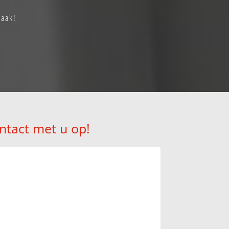
raak!
ntact met u op!