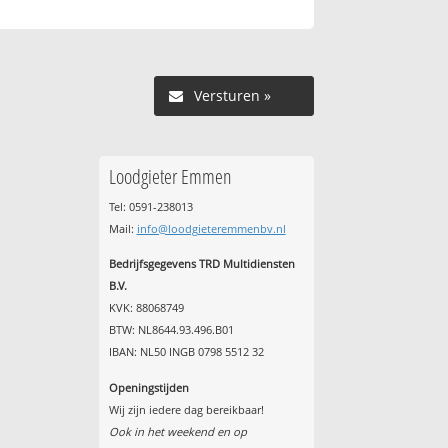
Versturen »
Loodgieter Emmen
Tel: 0591-238013
Mail:
info@loodgieteremmenbv.nl
Bedrijfsgegevens TRD Multidiensten
B.V.
KVK: 88068749
BTW: NL8644.93.496.B01
IBAN: NL50 INGB 0798 5512 32
Openingstijden
Wij zijn iedere dag bereikbaar!
Ook in het weekend en op