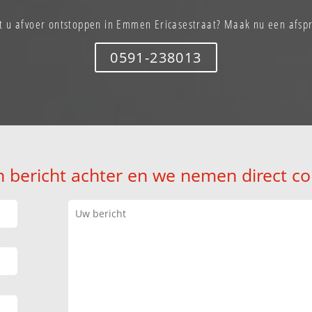
t u afvoer ontstoppen in Emmen Ericasestraat? Maak nu een afsp
0591-238013
n bericht achter en we nemen direct co