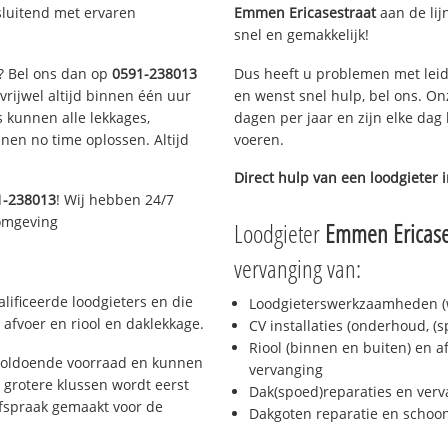
sluitend met ervaren
Emmen Ericasestraat
aan de lijn
snel en gemakkelijk!
n? Bel ons dan op
0591-238013
Dus heeft u problemen met leid
 vrijwel altijd binnen één uur
en wenst snel hulp, bel ons. On
 kunnen alle lekkages,
dagen per jaar en zijn elke dag 
en no time oplossen. Altijd
voeren.
Direct hulp van een loodgieter 
1-238013
! Wij hebben 24/7
 omgeving
Loodgieter
Emmen Ericase
vervanging van:
ificeerde loodgieters en die
Loodgieterswerkzaamheden (w
afvoer en riool en daklekkage.
CV installaties (onderhoud, (
Riool (binnen en buiten) en a
voldoende voorraad en kunnen
vervanging
 grotere klussen wordt eerst
Dak(spoed)reparaties en verv
afspraak gemaakt voor de
Dakgoten reparatie en scho