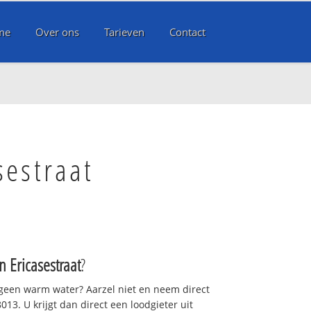
me
Over ons
Tarieven
Contact
estraat
Ericasestraat
?
 geen warm water? Aarzel niet en neem direct
13. U krijgt dan direct een loodgieter uit