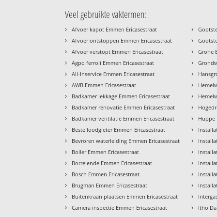
Veel gebruikte vaktermen:
›
›
Afvoer kapot Emmen Ericasestraat
Gootst
›
›
Afvoer ontstoppen Emmen Ericasestraat
Gootste
›
›
Afvoer verstopt Emmen Ericasestraat
Grohe 
›
›
Agpo ferroli Emmen Ericasestraat
Grondw
›
›
All-Inservice Emmen Ericasestraat
Hansgr
›
›
AWB Emmen Ericasestraat
Hemelw
›
›
Badkamer lekkage Emmen Ericasestraat
Hemelw
›
›
Badkamer renovatie Emmen Ericasestraat
Hogedru
›
›
Badkamer ventilatie Emmen Ericasestraat
Huppe 
›
›
Beste loodgieter Emmen Ericasestraat
Install
›
›
Bevroren waterleiding Emmen Ericasestraat
Install
›
›
Boiler Emmen Ericasestraat
Install
›
›
Borrelende Emmen Ericasestraat
Install
›
›
Bosch Emmen Ericasestraat
Install
›
›
Brugman Emmen Ericasestraat
Install
›
›
Buitenkraan plaatsen Emmen Ericasestraat
Interga
›
›
Camera inspectie Emmen Ericasestraat
Itho Da