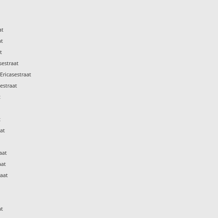
at
at
t
estraat
ricasestraat
estraat
t
t
at
aat
aat
aat
t
at