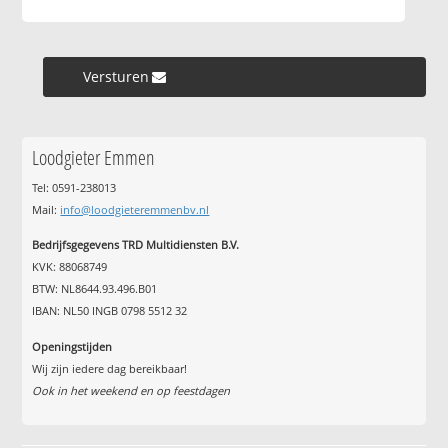
Versturen »
Loodgieter Emmen
Tel: 0591-238013
Mail:
info@loodgieteremmenbv.nl
Bedrijfsgegevens TRD Multidiensten B.V.
KVK: 88068749
BTW: NL8644.93.496.B01
IBAN: NL50 INGB 0798 5512 32
Openingstijden
Wij zijn iedere dag bereikbaar!
Ook in het weekend en op feestdagen