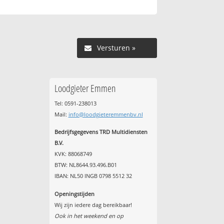
Versturen »
Loodgieter Emmen
Tel: 0591-238013
Mail:
info@loodgieteremmenbv.nl
Bedrijfsgegevens TRD Multidiensten
B.V.
KVK: 88068749
BTW: NL8644.93.496.B01
IBAN: NL50 INGB 0798 5512 32
Openingstijden
Wij zijn iedere dag bereikbaar!
Ook in het weekend en op