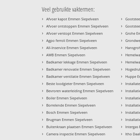
Veel gebruikte vaktermen:
›
›
Afvoer kapot Emmen Siepelveen
Gootste
›
›
Afvoer ontstoppen Emmen Siepelveen
Gootstee
›
›
Afvoer verstopt Emmen Siepelveen
Grohe E
›
›
Agpo ferroli Emmen Siepelveen
Grondwe
›
›
All-Inservice Emmen Siepelveen
Hansgro
›
›
AWB Emmen Siepelveen
Hemelwa
›
›
Badkamer lekkage Emmen Siepelveen
Hemelwat
›
›
Badkamer renovatie Emmen Siepelveen
Hogedruk
›
›
Badkamer ventilatie Emmen Siepelveen
Huppe E
›
›
Beste loodgieter Emmen Siepelveen
Installa
›
›
Bevroren waterleiding Emmen Siepelveen
Installa
›
›
Boiler Emmen Siepelveen
Installa
›
›
Borrelende Emmen Siepelveen
Installa
›
›
Bosch Emmen Siepelveen
Installat
›
›
Brugman Emmen Siepelveen
Installa
›
›
Buitenkraan plaatsen Emmen Siepelveen
Intergas
›
›
Camera inspectie Emmen Siepelveen
Itho Daa