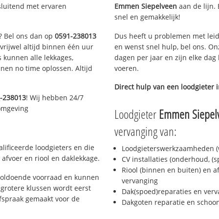
sluitend met ervaren
Emmen Siepelveen
aan de lijn. 
snel en gemakkelijk!
n? Bel ons dan op
0591-238013
Dus heeft u problemen met leid
 vrijwel altijd binnen één uur
en wenst snel hulp, bel ons. On
 kunnen alle lekkages,
dagen per jaar en zijn elke dag 
en no time oplossen. Altijd
voeren.
Direct hulp van een loodgieter 
-238013
! Wij hebben 24/7
 omgeving
Loodgieter
Emmen Siepel
vervanging van:
ificeerde loodgieters en die
Loodgieterswerkzaamheden (w
afvoer en riool en daklekkage.
CV installaties (onderhoud, (
Riool (binnen en buiten) en a
voldoende voorraad en kunnen
vervanging
grotere klussen wordt eerst
Dak(spoed)reparaties en verv
afspraak gemaakt voor de
Dakgoten reparatie en scho