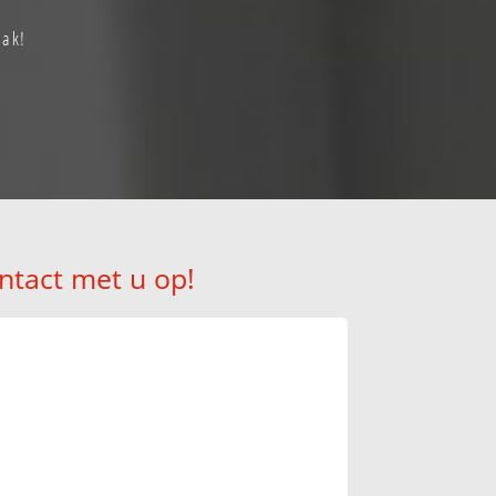
aak!
ntact met u op!