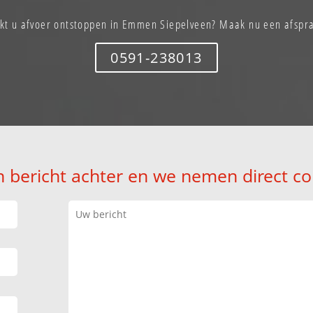
kt u afvoer ontstoppen in Emmen Siepelveen? Maak nu een afspr
0591-238013
n bericht achter en we nemen direct co