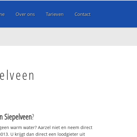
me
Over ons
Tarieven
Contact
elveen
 Siepelveen
?
 geen warm water? Aarzel niet en neem direct
13. U krijgt dan direct een loodgieter uit