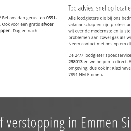
Top advies, snel op locati
? Bel ons dan gerust op
0591-
Alle loodgieters die bij ons be
. Ook voor een gratis
afvoer
vakmanschap en zijn profession
toppen
. Dag en nacht
wij over de modernste en juist
problemen aan zowel gas als wat
Neem contact met ons op om di
De 24/7 loodgieter spoedservic
238013
en we helpen u direct. W
omgeving, dus ook in: Klazinav
7891 NM Emmen.
f verstopping in Emmen S