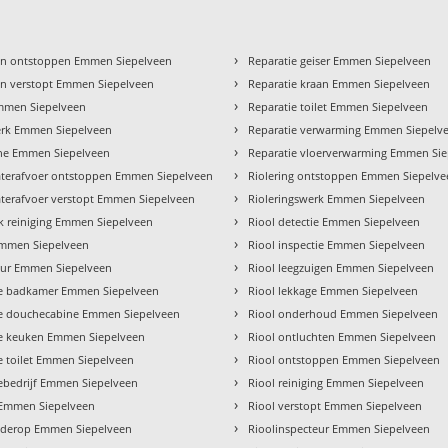
›
en ontstoppen Emmen Siepelveen
Reparatie geiser Emmen Siepelveen
›
n verstopt Emmen Siepelveen
Reparatie kraan Emmen Siepelveen
›
mmen Siepelveen
Reparatie toilet Emmen Siepelveen
›
rk Emmen Siepelveen
Reparatie verwarming Emmen Siepelv
›
he Emmen Siepelveen
Reparatie vloerverwarming Emmen Si
›
terafvoer ontstoppen Emmen Siepelveen
Riolering ontstoppen Emmen Siepelv
›
erafvoer verstopt Emmen Siepelveen
Rioleringswerk Emmen Siepelveen
›
 reiniging Emmen Siepelveen
Riool detectie Emmen Siepelveen
›
mmen Siepelveen
Riool inspectie Emmen Siepelveen
›
teur Emmen Siepelveen
Riool leegzuigen Emmen Siepelveen
›
tie badkamer Emmen Siepelveen
Riool lekkage Emmen Siepelveen
›
tie douchecabine Emmen Siepelveen
Riool onderhoud Emmen Siepelveen
›
tie keuken Emmen Siepelveen
Riool ontluchten Emmen Siepelveen
›
ie toilet Emmen Siepelveen
Riool ontstoppen Emmen Siepelveen
›
tiebedrijf Emmen Siepelveen
Riool reiniging Emmen Siepelveen
›
 Emmen Siepelveen
Riool verstopt Emmen Siepelveen
›
lderop Emmen Siepelveen
Rioolinspecteur Emmen Siepelveen