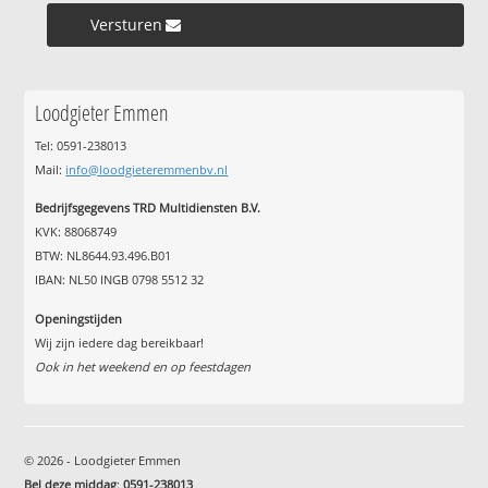
Versturen »
Loodgieter Emmen
Tel: 0591-238013
Mail:
info@loodgieteremmenbv.nl
Bedrijfsgegevens TRD Multidiensten B.V.
KVK: 88068749
BTW: NL8644.93.496.B01
IBAN: NL50 INGB 0798 5512 32
Openingstijden
Wij zijn iedere dag bereikbaar!
Ook in het weekend en op feestdagen
© 2026 - Loodgieter Emmen
Bel deze middag
:
0591-238013