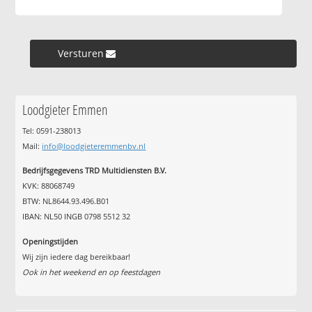
Versturen »
Loodgieter Emmen
Tel: 0591-238013
Mail:
info@loodgieteremmenbv.nl
Bedrijfsgegevens TRD Multidiensten B.V.
KVK: 88068749
BTW: NL8644.93.496.B01
IBAN: NL50 INGB 0798 5512 32
Openingstijden
Wij zijn iedere dag bereikbaar!
Ook in het weekend en op feestdagen