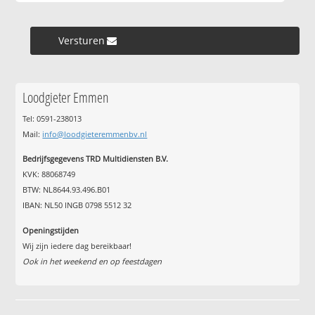
Versturen »
Loodgieter Emmen
Tel: 0591-238013
Mail:
info@loodgieteremmenbv.nl
Bedrijfsgegevens TRD Multidiensten B.V.
KVK: 88068749
BTW: NL8644.93.496.B01
IBAN: NL50 INGB 0798 5512 32
Openingstijden
Wij zijn iedere dag bereikbaar!
Ook in het weekend en op feestdagen