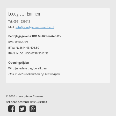
Loodgieter Emmen
Tel: 0591-238013
Mail:
info@loodgieteremmenbv.nl
Bedrijfsgegevens TRD Multidiensten B.V.
KVK: 88068749
BTW: NL8644.93.496.B01
IBAN: NL50 INGB 0798 5512 32
Openingstijden
Wij zijn iedere dag bereikbaar!
Ook in het weekend en op feestdagen
© 2026 - Loodgieter Emmen
Bel deze ochtend
:
0591-238013