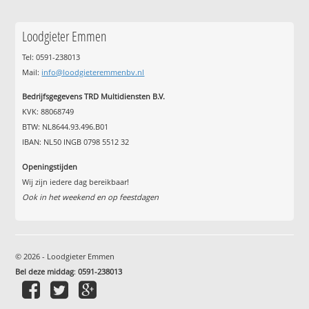
Loodgieter Emmen
Tel: 0591-238013
Mail:
info@loodgieteremmenbv.nl
Bedrijfsgegevens TRD Multidiensten B.V.
KVK: 88068749
BTW: NL8644.93.496.B01
IBAN: NL50 INGB 0798 5512 32
Openingstijden
Wij zijn iedere dag bereikbaar!
Ook in het weekend en op feestdagen
© 2026 - Loodgieter Emmen
Bel deze middag
:
0591-238013