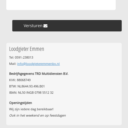
Versturen »
Loodgieter Emmen
Tel: 0591-238013
Mail:
info@loodgieteremmenbv.nl
Bedrijfsgegevens TRD Multidiensten B.V.
KVK: 88068749
BTW: NL8644.93.496.B01
IBAN: NL50 INGB 0798 5512 32
Openingstijden
Wij zijn iedere dag bereikbaar!
Ook in het weekend en op feestdagen