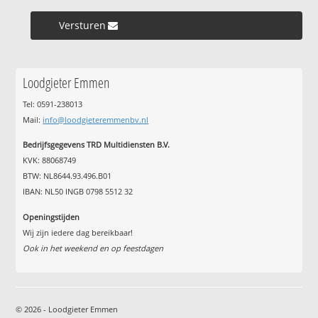
Versturen »
Loodgieter Emmen
Tel: 0591-238013
Mail:
info@loodgieteremmenbv.nl
Bedrijfsgegevens TRD Multidiensten B.V.
KVK: 88068749
BTW: NL8644.93.496.B01
IBAN: NL50 INGB 0798 5512 32
Openingstijden
Wij zijn iedere dag bereikbaar!
Ook in het weekend en op feestdagen
© 2026 - Loodgieter Emmen