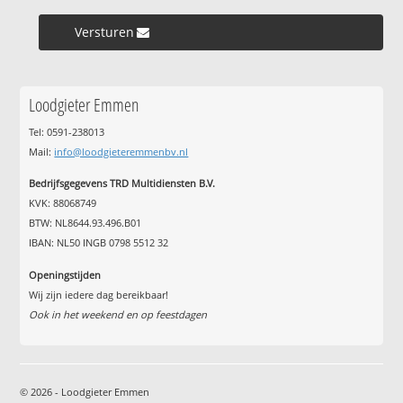
Versturen »
Loodgieter Emmen
Tel: 0591-238013
Mail:
info@loodgieteremmenbv.nl
Bedrijfsgegevens TRD Multidiensten B.V.
KVK: 88068749
BTW: NL8644.93.496.B01
IBAN: NL50 INGB 0798 5512 32
Openingstijden
Wij zijn iedere dag bereikbaar!
Ook in het weekend en op feestdagen
© 2026 - Loodgieter Emmen