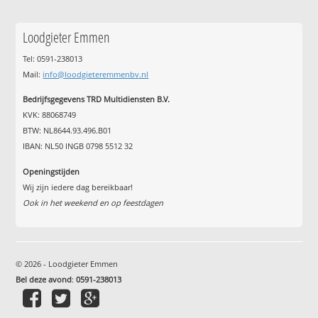
Loodgieter Emmen
Tel: 0591-238013
Mail:
info@loodgieteremmenbv.nl
Bedrijfsgegevens TRD Multidiensten B.V.
KVK: 88068749
BTW: NL8644.93.496.B01
IBAN: NL50 INGB 0798 5512 32
Openingstijden
Wij zijn iedere dag bereikbaar!
Ook in het weekend en op feestdagen
© 2026 - Loodgieter Emmen
Bel deze avond
:
0591-238013