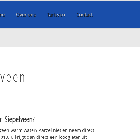
me
Over ons
Tarieven
Contact
lveen
 Siepelveen
?
 geen warm water? Aarzel niet en neem direct
13. U krijgt dan direct een loodgieter uit