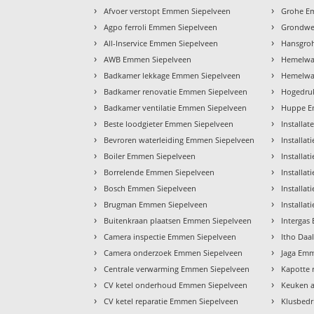
›
›
Afvoer verstopt Emmen Siepelveen
Grohe E
›
›
Agpo ferroli Emmen Siepelveen
Grondwe
›
›
All-Inservice Emmen Siepelveen
Hansgro
›
›
AWB Emmen Siepelveen
Hemelwa
›
›
Badkamer lekkage Emmen Siepelveen
Hemelwat
›
›
Badkamer renovatie Emmen Siepelveen
Hogedruk
›
›
Badkamer ventilatie Emmen Siepelveen
Huppe E
›
›
Beste loodgieter Emmen Siepelveen
Installa
›
›
Bevroren waterleiding Emmen Siepelveen
Installa
›
›
Boiler Emmen Siepelveen
Installa
›
›
Borrelende Emmen Siepelveen
Installa
›
›
Bosch Emmen Siepelveen
Installat
›
›
Brugman Emmen Siepelveen
Installa
›
›
Buitenkraan plaatsen Emmen Siepelveen
Intergas
›
›
Camera inspectie Emmen Siepelveen
Itho Daa
›
›
Camera onderzoek Emmen Siepelveen
Jaga Emm
›
›
Centrale verwarming Emmen Siepelveen
Kapotte 
›
›
CV ketel onderhoud Emmen Siepelveen
Keuken 
›
›
CV ketel reparatie Emmen Siepelveen
Klusbedr