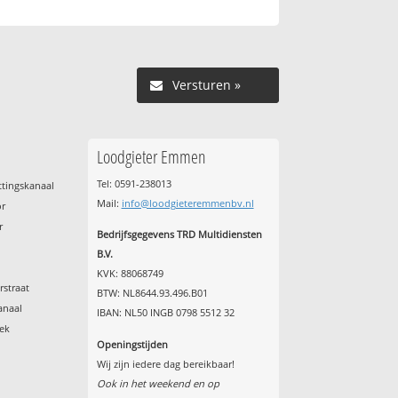
Versturen »
Loodgieter Emmen
Tel: 0591-238013
tingskanaal
Mail:
info@loodgieteremmenbv.nl
or
r
Bedrijfsgegevens TRD Multidiensten
B.V.
KVK: 88068749
rstraat
BTW: NL8644.93.496.B01
anaal
IBAN: NL50 INGB 0798 5512 32
ek
Openingstijden
Wij zijn iedere dag bereikbaar!
Ook in het weekend en op