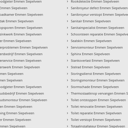
›
oodgieter Emmen Siepelveen
Rookdetectie Emmen Siepelveen
›
 Emmen Siepelveen
Sanibroyeur defect Emmen Siepelveen
›
 badkamer Emmen Siepelveen
Sanibroyeur verstopt Emmen Siepelve
›
 dak Emmen Siepelveen
Sanitair Emmen Siepelveen
›
 opsporen Emmen Siepelveen
Sanitairspecialist Emmen Siepelveen
›
 zinkwerk Emmen Siepelveen
Schoorsteen reparatie Emmen Siepelv
›
er Emmen Siepelveen
Sealskin Emmen Siepelveen
›
terproblemen Emmen Siepelveen
Servicemonteur Emmen Siepelveen
›
ersbedrijf Emmen Siepelveen
Sphinx Emmen Siepelveen
›
erservice Emmen Siepelveen
Stankoverlast Emmen Siepelveen
›
terswerk Emmen Siepelveen
Stelrad Emmen Siepelveen
›
men Siepelveen
Storingsdienst Emmen Siepelveen
›
men Siepelveen
Storingsmonteur Emmen Siepelveen
›
loodgieter Emmen Siepelveen
Stormschade Emmen Siepelveen
›
udsbedrijf Emmen Siepelveen
Thermostaatknop vervangen Emmen S
›
udsmonteur Emmen Siepelveen
Toilet ontstoppen Emmen Siepelveen
›
ten Emmen Siepelveen
Toilet renovatie Emmen Siepelveen
›
ping Emmen Siepelveen
Toilet reparatie Emmen Siepelveen
›
der Emmen Siepelveen
Toilet verstopt Emmen Siepelveen
›
Emmen Siepelveen
Totaalinstallateur Emmen Siepelveen