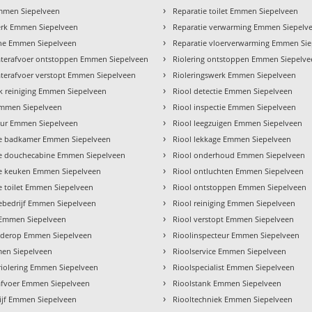
›
mmen Siepelveen
Reparatie toilet Emmen Siepelveen
›
rk Emmen Siepelveen
Reparatie verwarming Emmen Siepelv
›
he Emmen Siepelveen
Reparatie vloerverwarming Emmen Si
›
terafvoer ontstoppen Emmen Siepelveen
Riolering ontstoppen Emmen Siepelv
›
erafvoer verstopt Emmen Siepelveen
Rioleringswerk Emmen Siepelveen
›
 reiniging Emmen Siepelveen
Riool detectie Emmen Siepelveen
›
mmen Siepelveen
Riool inspectie Emmen Siepelveen
›
teur Emmen Siepelveen
Riool leegzuigen Emmen Siepelveen
›
tie badkamer Emmen Siepelveen
Riool lekkage Emmen Siepelveen
›
tie douchecabine Emmen Siepelveen
Riool onderhoud Emmen Siepelveen
›
tie keuken Emmen Siepelveen
Riool ontluchten Emmen Siepelveen
›
ie toilet Emmen Siepelveen
Riool ontstoppen Emmen Siepelveen
›
tiebedrijf Emmen Siepelveen
Riool reiniging Emmen Siepelveen
›
 Emmen Siepelveen
Riool verstopt Emmen Siepelveen
›
lderop Emmen Siepelveen
Rioolinspecteur Emmen Siepelveen
›
en Siepelveen
Rioolservice Emmen Siepelveen
›
riolering Emmen Siepelveen
Rioolspecialist Emmen Siepelveen
›
afvoer Emmen Siepelveen
Rioolstank Emmen Siepelveen
›
ijf Emmen Siepelveen
Riooltechniek Emmen Siepelveen