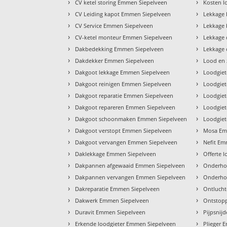
›
›
CV ketel storing Emmen Siepelveen
Kosten l
›
›
CV Leiding kapot Emmen Siepelveen
Lekkage
›
›
CV Service Emmen Siepelveen
Lekkage
›
›
CV-ketel monteur Emmen Siepelveen
Lekkage
›
›
Dakbedekking Emmen Siepelveen
Lekkage
›
›
Dakdekker Emmen Siepelveen
Lood en
›
›
Dakgoot lekkage Emmen Siepelveen
Loodgiet
›
›
Dakgoot reinigen Emmen Siepelveen
Loodgie
›
›
Dakgoot reparatie Emmen Siepelveen
Loodgiet
›
›
Dakgoot repareren Emmen Siepelveen
Loodgiet
›
›
Dakgoot schoonmaken Emmen Siepelveen
Loodgie
›
›
Dakgoot verstopt Emmen Siepelveen
Mosa Em
›
›
Dakgoot vervangen Emmen Siepelveen
Nefit Em
›
›
Daklekkage Emmen Siepelveen
Offerte 
›
›
Dakpannen afgewaaid Emmen Siepelveen
Onderho
›
›
Dakpannen vervangen Emmen Siepelveen
Onderho
›
›
Dakreparatie Emmen Siepelveen
Ontluch
›
›
Dakwerk Emmen Siepelveen
Ontstop
›
›
Duravit Emmen Siepelveen
Pijpsnij
›
›
Erkende loodgieter Emmen Siepelveen
Plieger 