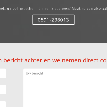
oekt u riool inspectie in Emmen Siepelveen? Maak nu een afspraa
0591-238013
n bericht achter en we nemen direct co