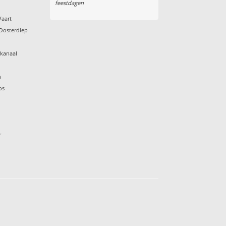
feestdagen
Vaart
Oosterdiep
rkanaal
h
os
r