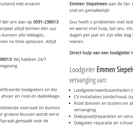
sluitend met ervaren
Emmen Siepelveen
aan de lijn. 
snel en gemakkelijk!
n? Bel ons dan op
0591-238013
Dus heeft u problemen met leid
 vrijwel altijd binnen één uur
en wenst snel hulp, bel ons. On
 kunnen alle lekkages,
dagen per jaar en zijn elke dag 
en no time oplossen. Altijd
voeren.
Direct hulp van een loodgieter 
38013
! Wij hebben 24/7
 omgeving
Loodgieter
Emmen Siepel
vervanging van:
ificeerde loodgieters en die
Loodgieterswerkzaamheden (w
afvoer en riool en daklekkage.
CV installaties (onderhoud, (
Riool (binnen en buiten) en a
voldoende voorraad en kunnen
vervanging
r grotere klussen wordt eerst
Dak(spoed)reparaties en verv
afspraak gemaakt voor de
Dakgoten reparatie en scho