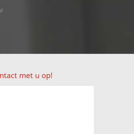
k!
ntact met u op!