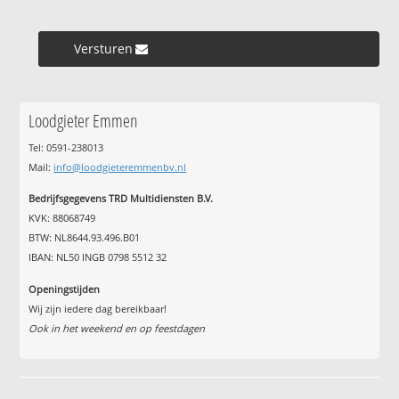
Versturen »
Loodgieter Emmen
Tel: 0591-238013
Mail:
info@loodgieteremmenbv.nl
Bedrijfsgegevens TRD Multidiensten B.V.
KVK: 88068749
BTW: NL8644.93.496.B01
IBAN: NL50 INGB 0798 5512 32
Openingstijden
Wij zijn iedere dag bereikbaar!
Ook in het weekend en op feestdagen