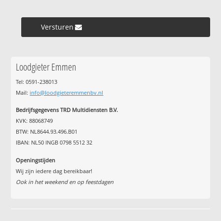
Versturen »
Loodgieter Emmen
Tel: 0591-238013
Mail:
info@loodgieteremmenbv.nl
Bedrijfsgegevens TRD Multidiensten B.V.
KVK: 88068749
BTW: NL8644.93.496.B01
IBAN: NL50 INGB 0798 5512 32
Openingstijden
Wij zijn iedere dag bereikbaar!
Ook in het weekend en op feestdagen