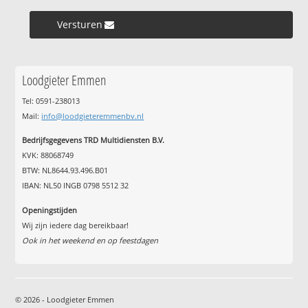
Versturen »
Loodgieter Emmen
Tel: 0591-238013
Mail:
info@loodgieteremmenbv.nl
Bedrijfsgegevens TRD Multidiensten B.V.
KVK: 88068749
BTW: NL8644.93.496.B01
IBAN: NL50 INGB 0798 5512 32
Openingstijden
Wij zijn iedere dag bereikbaar!
Ook in het weekend en op feestdagen
© 2026 - Loodgieter Emmen