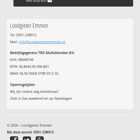
Versturen »
Loodgieter Emmen
Tel: 0591-238013
Mail:
info@loodgieteremmenbv.nl
Bedrijfsgegevens TRD Multidiensten B.V.
KVK: 88068749
BTW: NL8644.93.496.B01
IBAN: NL50 INGB 0798 5512 32
Openingstijden
Wij zijn iedere dag bereikbaar!
Ook in het weekend en op feestdagen
© 2026 - Loodgieter Emmen
Bel deze avond
:
0591-238013