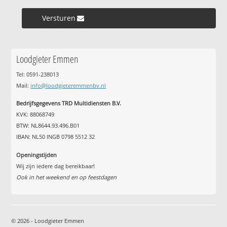
Versturen »
Loodgieter Emmen
Tel: 0591-238013
Mail:
info@loodgieteremmenbv.nl
Bedrijfsgegevens TRD Multidiensten B.V.
KVK: 88068749
BTW: NL8644.93.496.B01
IBAN: NL50 INGB 0798 5512 32
Openingstijden
Wij zijn iedere dag bereikbaar!
Ook in het weekend en op feestdagen
© 2026 - Loodgieter Emmen