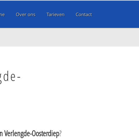
me
Over ons
Tarieven
Contact
gde-
 Verlengde-Oosterdiep
?