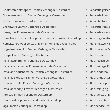
›
›
Gootsteen ontstoppen Emmen Verlengde-Oosterdiep
Reparatie geis
›
›
Gootsteen verstopt Emmen Verlengde-Oosterdiep
Reparatie kraa
›
›
Grohe Emmen Verlengde-Oosterdiep
Reparatie toile
›
›
Grondwerk Emmen Verlengde-Oosterdiep
Reparatie verw
›
›
Hansgrohe Emmen Verlengde-Oosterdiep
Reparatie vloe
›
›
Hemelwaterafvoer ontstoppen Emmen Verlengde-Oosterdiep
Riolering onts
›
›
Hemelwaterafvoer verstopt Emmen Verlengde-Oosterdiep
Rioleringswerk
›
›
Hogedruk reiniging Emmen Verlengde-Oosterdiep
Riool detectie
›
›
Huppe Emmen Verlengde-Oosterdiep
Riool inspecti
›
›
Installateur Emmen Verlengde-Oosterdiep
Riool leegzuig
›
›
Installatie badkamer Emmen Verlengde-Oosterdiep
Riool lekkage 
›
›
Installatie douchecabine Emmen Verlengde-Oosterdiep
Riool onderhou
›
›
Installatie keuken Emmen Verlengde-Oosterdiep
Riool ontlucht
›
›
Installatie toilet Emmen Verlengde-Oosterdiep
Riool ontstopp
›
›
Installatiebedrijf Emmen Verlengde-Oosterdiep
Riool reiniging
›
›
Intergas Emmen Verlengde-Oosterdiep
Riool verstopt
›
›
Itho Daalderop Emmen Verlengde-Oosterdiep
Rioolinspecteu
›
›
Jaga Emmen Verlengde-Oosterdiep
Rioolservice E