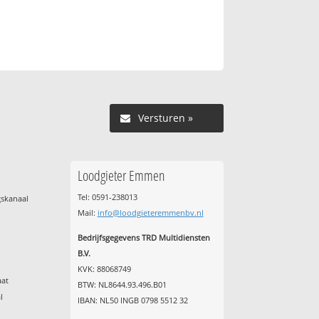
Versturen »
Loodgieter Emmen
Tel: 0591-238013
gskanaal
Mail:
info@loodgieteremmenbv.nl
Bedrijfsgegevens TRD Multidiensten
B.V.
KVK: 88068749
aat
BTW: NL8644.93.496.B01
l
IBAN: NL50 INGB 0798 5512 32