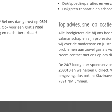
Dak(spoed)reparaties en verv
Dakgoten reparatie en scho
? Bel ons dan gerust op
0591-
Top advies, snel op locati
. Ook voor een gratis
riool
g en nacht bereikbaar!
Alle loodgieters die bij ons be
vakmanschap en zijn profession
wij over de modernste en juist
problemen aan zowel gas als wat
Neem contact met ons op om di
De 24/7 loodgieter spoedservic
238013
en we helpen u direct. W
omgeving, dus ook in: Klazinav
7891 NM Emmen.