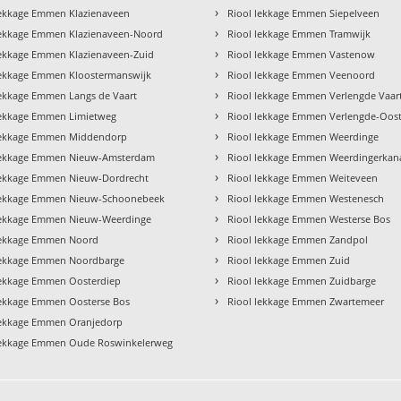
›
lekkage Emmen Klazienaveen
Riool lekkage Emmen Siepelveen
›
lekkage Emmen Klazienaveen-Noord
Riool lekkage Emmen Tramwijk
›
lekkage Emmen Klazienaveen-Zuid
Riool lekkage Emmen Vastenow
›
lekkage Emmen Kloostermanswijk
Riool lekkage Emmen Veenoord
›
lekkage Emmen Langs de Vaart
Riool lekkage Emmen Verlengde Vaar
›
lekkage Emmen Limietweg
Riool lekkage Emmen Verlengde-Oos
›
lekkage Emmen Middendorp
Riool lekkage Emmen Weerdinge
›
lekkage Emmen Nieuw-Amsterdam
Riool lekkage Emmen Weerdingerkan
›
lekkage Emmen Nieuw-Dordrecht
Riool lekkage Emmen Weiteveen
›
lekkage Emmen Nieuw-Schoonebeek
Riool lekkage Emmen Westenesch
›
lekkage Emmen Nieuw-Weerdinge
Riool lekkage Emmen Westerse Bos
›
lekkage Emmen Noord
Riool lekkage Emmen Zandpol
›
lekkage Emmen Noordbarge
Riool lekkage Emmen Zuid
›
lekkage Emmen Oosterdiep
Riool lekkage Emmen Zuidbarge
›
lekkage Emmen Oosterse Bos
Riool lekkage Emmen Zwartemeer
lekkage Emmen Oranjedorp
lekkage Emmen Oude Roswinkelerweg