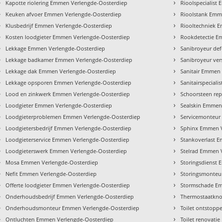
›
›
Kapotte riolering Emmen Verlengde-Oosterdiep
Rioolspecialist
›
›
Keuken afvoer Emmen Verlengde-Oosterdiep
Rioolstank Emm
›
›
Klusbedrijf Emmen Verlengde-Oosterdiep
Riooltechniek 
›
›
Kosten loodgieter Emmen Verlengde-Oosterdiep
Rookdetectie E
›
›
Lekkage Emmen Verlengde-Oosterdiep
Sanibroyeur de
›
›
Lekkage badkamer Emmen Verlengde-Oosterdiep
Sanibroyeur ve
›
›
Lekkage dak Emmen Verlengde-Oosterdiep
Sanitair Emmen
›
›
Lekkage opsporen Emmen Verlengde-Oosterdiep
Sanitairspecial
›
›
Lood en zinkwerk Emmen Verlengde-Oosterdiep
Schoorsteen re
›
›
Loodgieter Emmen Verlengde-Oosterdiep
Sealskin Emmen
›
›
Loodgieterproblemen Emmen Verlengde-Oosterdiep
Servicemonteur
›
›
Loodgietersbedrijf Emmen Verlengde-Oosterdiep
Sphinx Emmen V
›
›
Loodgieterservice Emmen Verlengde-Oosterdiep
Stankoverlast 
›
›
Loodgieterswerk Emmen Verlengde-Oosterdiep
Stelrad Emmen 
›
›
Mosa Emmen Verlengde-Oosterdiep
Storingsdienst
›
›
Nefit Emmen Verlengde-Oosterdiep
Storingsmonteu
›
›
Offerte loodgieter Emmen Verlengde-Oosterdiep
Stormschade Em
›
›
Onderhoudsbedrijf Emmen Verlengde-Oosterdiep
Thermostaatkno
›
›
Onderhoudsmonteur Emmen Verlengde-Oosterdiep
Toilet ontstop
›
›
Ontluchten Emmen Verlengde-Oosterdiep
Toilet renovati