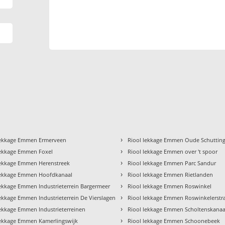
›
lekkage Emmen Ermerveen
Riool lekkage Emmen Oude Schuttin
›
lekkage Emmen Foxel
Riool lekkage Emmen over 't spoor
›
lekkage Emmen Herenstreek
Riool lekkage Emmen Parc Sandur
›
lekkage Emmen Hoofdkanaal
Riool lekkage Emmen Rietlanden
›
lekkage Emmen Industrieterrein Bargermeer
Riool lekkage Emmen Roswinkel
›
lekkage Emmen Industrieterrein De Vierslagen
Riool lekkage Emmen Roswinkelerstr
›
lekkage Emmen Industrieterreinen
Riool lekkage Emmen Scholtenskanaa
›
lekkage Emmen Kamerlingswijk
Riool lekkage Emmen Schoonebeek