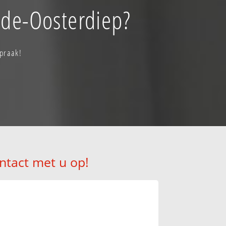
gde-Oosterdiep?
praak!
ntact met u op!