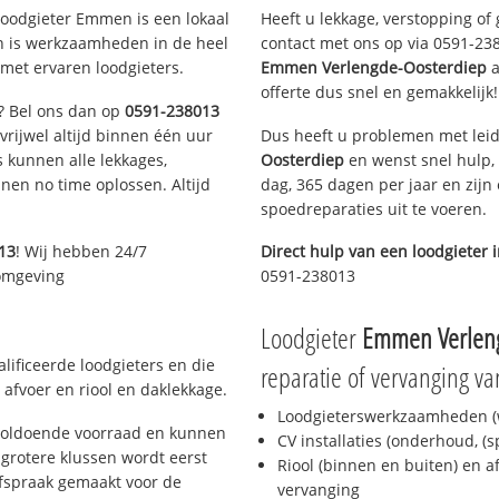
oodgieter Emmen is een lokaal
Heeft u lekkage, verstopping of
en is werkzaamheden in de heel
contact met ons op via 0591-2380
met ervaren loodgieters.
Emmen Verlengde-Oosterdiep
a
offerte dus snel en gemakkelijk!
n? Bel ons dan op
0591-238013
 vrijwel altijd binnen één uur
Dus heeft u problemen met leid
 kunnen alle lekkages,
Oosterdiep
en wenst snel hulp,
en no time oplossen. Altijd
dag, 365 dagen per jaar en zijn 
spoedreparaties uit te voeren.
13
! Wij hebben 24/7
Direct hulp van een loodgieter 
 omgeving
0591-238013
Loodgieter
Emmen Verleng
ificeerde loodgieters en die
reparatie of vervanging va
afvoer en riool en daklekkage.
Loodgieterswerkzaamheden (w
voldoende voorraad en kunnen
CV installaties (onderhoud, (
grotere klussen wordt eerst
Riool (binnen en buiten) en a
afspraak gemaakt voor de
vervanging